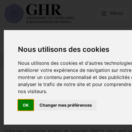
Menu
Nos partenaires
Nous utilisons des cookies
L’actualité des partenaires
Nos partenaires
Nous utilisons des cookies et d'autres technologie
améliorer votre expérience de navigation sur notre
Chez FAGIHT Formation, profit
montrer un contenu personnalisé et des publicités 
analyser le trafic de notre site et pour comprendr
catalogue de formations 100% 
nos visiteurs.
OK
Changer mes préférences
Fagiht Formation
Publié le
16/06/2023
Grâce aux catalogues Actions de branches d’AKTO, nous vous 