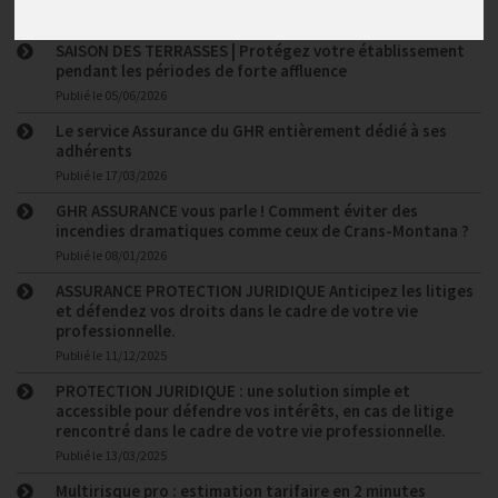
Publié le
29/06/2026
SAISON DES TERRASSES | Protégez votre établissement
pendant les périodes de forte affluence
Publié le
05/06/2026
Le service Assurance du GHR entièrement dédié à ses
adhérents
Publié le
17/03/2026
GHR ASSURANCE vous parle ! Comment éviter des
incendies dramatiques comme ceux de Crans-Montana ?
Publié le
08/01/2026
ASSURANCE PROTECTION JURIDIQUE Anticipez les litiges
et défendez vos droits dans le cadre de votre vie
professionnelle.
Publié le
11/12/2025
PROTECTION JURIDIQUE : une solution simple et
accessible pour défendre vos intérêts, en cas de litige
rencontré dans le cadre de votre vie professionnelle.
Publié le
13/03/2025
Multirisque pro : estimation tarifaire en 2 minutes