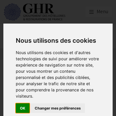
Menu
Nos partenaires
Nous utilisons des cookies
Nous utilisons des cookies et d'autres
L’actualité des partenaires
Nos partenaires
technologies de suivi pour améliorer votre
expérience de navigation sur notre site,
Actualités
pour vous montrer un contenu
personnalisé et des publicités ciblées,
pour analyser le trafic de notre site et
Incendies en cuisine : prévention et obligations
pour comprendre la provenance de nos
Publié le
03/08/2026
visiteurs.
Un sinistre en pleine saison : êtes-vous prêt à réagir ?
Publié le
29/07/2026
OK
Changer mes préférences
Votre patrimoine personnel est-il protégé ?