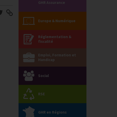
GHR Assurance
Europe & Numérique
Réglementation &
fiscalité
Emploi, Formation et
Handicap
Social
RSE
GHR en Régions