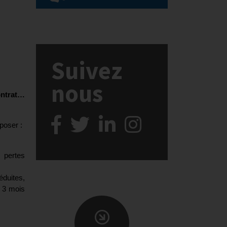
Suivez
nous
ontrat…
poser :
s pertes
éduites,
n 3 mois