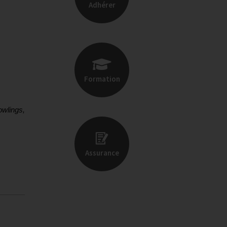
Adhérer
Formation
owlings,
Assurance