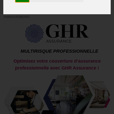
Multirisque professionnelle
Publié le
20/08/2025
MULTIRISQUE PROFESSIONNELLE
Optimisez votre couverture d’assurance
professionnelle avec GHR Assurance !