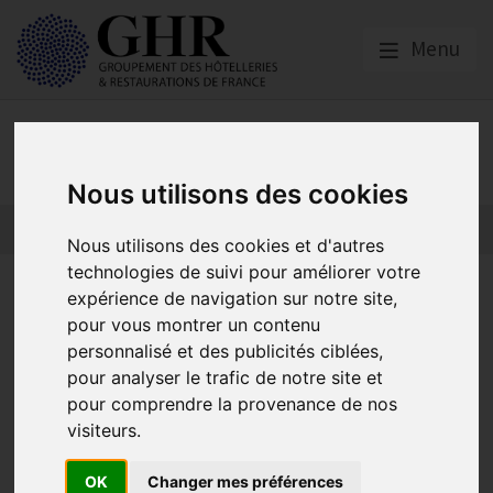
Menu
Nos partenaires
Nous utilisons des cookies
L’actualité des partenaires
Nos partenaires
Nous utilisons des cookies et d'autres
technologies de suivi pour améliorer votre
MULTIRISQUE
expérience de navigation sur notre site,
pour vous montrer un contenu
PROFESSIONNELLE Optimisez
personnalisé et des publicités ciblées,
votre couverture d’assurance
pour analyser le trafic de notre site et
pour comprendre la provenance de nos
professionnelle avec GHR
visiteurs.
Assurance !
OK
Changer mes préférences