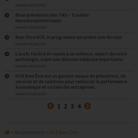
Publié le
04/07/2023
Bilan prévention des TMS – Troubles
musculosquelettiques
Publié le
26/05/2023
Bien-Être HCR, le programme qui prend soin de vous
Publié le
01/05/2023
L’accès facilité et rapide à un médecin, expert de votre
pathologie, avant une décision médicale importante.
Publié le
09/03/2023
HCR Bien Être est un guichet unique de prévention, de
services et de solutions pour renforcer la performance
économique et sociale des entreprises.
Publié le
24/02/2023
Précédent
Suivant
1
2
3
4
>
Nos partenaires
>
HCR Bien-Être