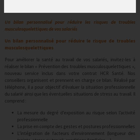
Pour les contrats santé
Un bilan personnalisé pour réduire les risques de troubles
musculosquelettiques de vos salariés
Un bilan personnalisé pour réduire le risque de troubles
musculosquelettiques
Pour améliorer la santé au travail de vos salariés, invitez-les à
réaliser le bilan « Prévention des troubles musculosquelettiques »,
nouveau service inclus dans votre contrat HCR Santé. Nos
conseillers organisent et prennent en charge ce bilan. Réalisé par
téléphone, il a pour objectif d’évaluer la situation professionnelle
du salarié ainsi que les éventuelles situations de stress au travail. Il
comprend :
La mesure du degré d’exposition au risque selon l’activité
professionnelle
La prise en compte des gestes et postures professionnelles
L’intégration de facteurs d’environnement (longueur des