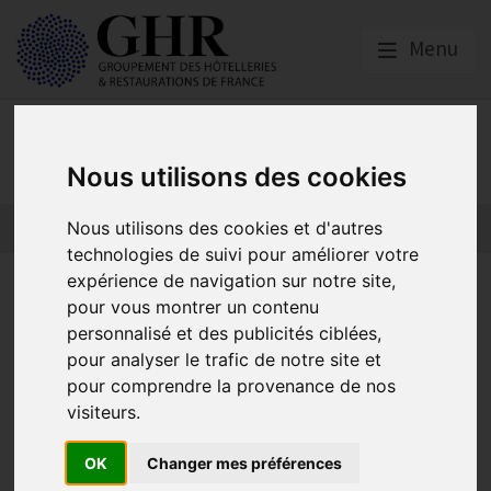
Menu
Nos partenaires
Nous utilisons des cookies
Nous utilisons des cookies et d'autres
L’actualité des partenaires
Nos partenaires
technologies de suivi pour améliorer votre
expérience de navigation sur notre site,
Bilan prévention des TMS –
pour vous montrer un contenu
Troubles
personnalisé et des publicités ciblées,
pour analyser le trafic de notre site et
musculosquelettiques
pour comprendre la provenance de nos
visiteurs.
HCR Bien-Être
OK
Changer mes préférences
Publié le
26/05/2023