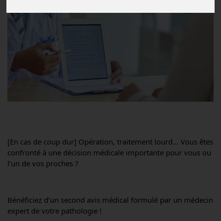
[En cas de coup dur] Opération, traitement lourd… Vous êtes 
confronté à une décision médicale importante pour vous ou 
l’un de vos proches ?
Bénéficiez d’un second avis médical formulé par un médecin 
expert de votre pathologie !