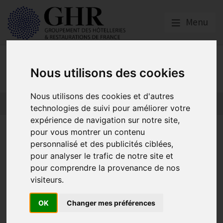
Menu
Nos partenaires
Nous utilisons des cookies
Nous utilisons des cookies et d'autres
L’actualité des partenaires
Nos partenaires
technologies de suivi pour améliorer votre
expérience de navigation sur notre site,
En cas de coup dur
pour vous montrer un contenu
personnalisé et des publicités ciblées,
pour analyser le trafic de notre site et
pour comprendre la provenance de nos
HCR Bien-Être
visiteurs.
Publié le
29/09/2023
OK
Changer mes préférences