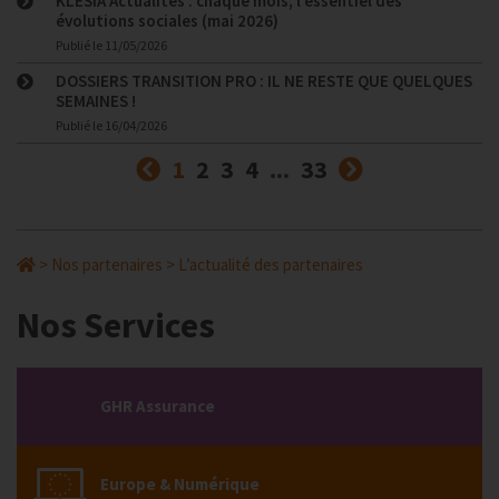
KLESIA Actualités : chaque mois, l’essentiel des
évolutions sociales (mai 2026)
Publié le
11/05/2026
DOSSIERS TRANSITION PRO : IL NE RESTE QUE QUELQUES
SEMAINES !
Publié le
16/04/2026
Précédent
(courante)
Suivant
1
2
3
4
...
33
>
Nos partenaires
>
L’actualité des partenaires
Nos Services
GHR Assurance
Europe & Numérique