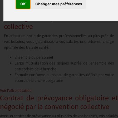
OK
Changer mes préférences
Complémentaire santé obligatoire
et négociée par la convention
collective
En créant un socle de garanties professionnelles au plus près de
vos besoins, vous garantissez à vos salariés une prise en charge
optimale des frais de santé.
Ensemble du personnel
Large mutualisation des risques auprès de l’ensemble des
entreprises de la branche
Formule conforme au niveau de garanties définis par votre
accord de branche obligatoire
Voir l’offre
détaillée
Contrat de prévoyance obligatoire et
négocié par la convention
collective
Avec un contrat de prévoyance au plus près de vos besoins, vos salariés