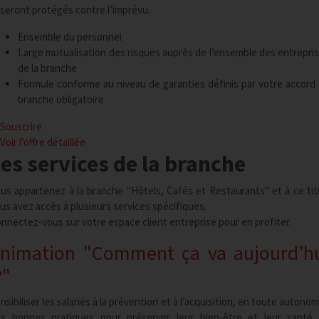
seront protégés contre l’imprévu.
Ensemble du personnel
Large mutualisation des risques auprès de l’ensemble des entrepri
de la branche
Formule conforme au niveau de garanties définis par votre accord
branche obligatoire
Souscrire
Voir l’offre
détaillée
es services de la branche
us appartenez à la branche "Hôtels, Cafés et Restaurants" et à ce tit
us avez accès à plusieurs services spécifiques.
nnectez-vous sur votre espace client entreprise pour en profiter.
nimation "Comment ça va aujourd’h
"
nsibiliser les salariés à la prévention et à l’acquisition, en toute autonom
s bonnes pratiques pour préserver leur bien-être et leur santé