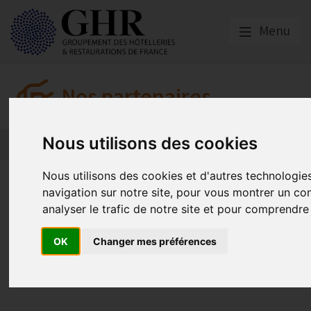
Menu
Nos partenaires
Nous utilisons des cookies
L’actualité des partenaires
Nos partenaires
Nous utilisons des cookies et d'autres technologie
Confinement et addictions : a
navigation sur notre site, pour vous montrer un con
risques
analyser le trafic de notre site et pour comprendre
OK
Changer mes préférences
Malakoff Humanis
Publié le
28/04/2020