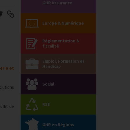
GHR Assurance
Europe & Numérique
Réglementation &
fiscalité
Emploi, Formation et
Handicap
erie et
Social
olutions
RSE
uffit de
GHR en Régions