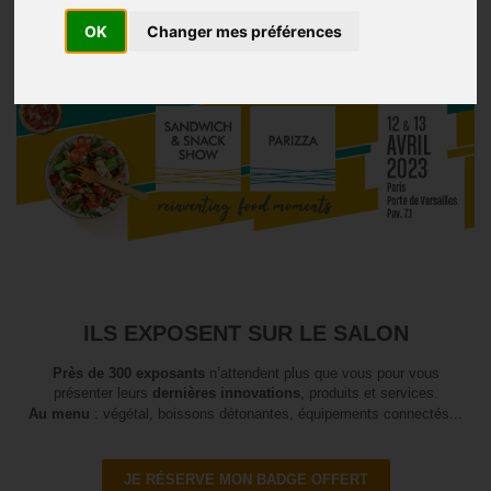
OK
Changer mes préférences
cliquez ici
Si ce message ne s’affiche pas correctement,
ILS EXPOSENT SUR LE SALON
Près de 300 exposants
n’attendent plus que vous pour vous
présenter leurs
dernières innovations
, produits et services.
Au menu
: végétal, boissons détonantes, équipements connectés...
JE RÉSERVE MON BADGE OFFERT