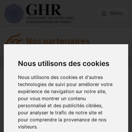
Menu
Nos partenaires
L’actualité des partenaires
Nos partenaires
Nous utilisons des cookies
Dada Drinks, Plus Pack, De
Nous utilisons des cookies et d'autres
technologies de suivi pour améliorer votre
Trog ... Ils seront présents
expérience de navigation sur notre site,
sur le salon.
pour vous montrer un contenu
personnalisé et des publicités ciblées,
pour analyser le trafic de notre site et
pour comprendre la provenance de nos
Snack Show
visiteurs.
Publié le
24/02/2023