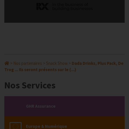
>
Nos partenaires
>
Snack Show
>
Dada Drinks, Plus Pack, De
Trog ... Ils seront présents sur le (...)
Nos Services
GHR Assurance
Europe & Numérique