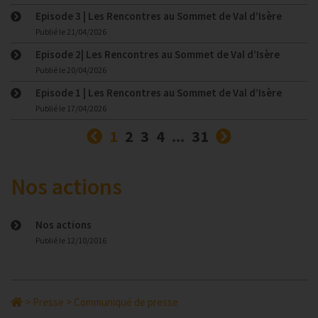
Episode 3 | Les Rencontres au Sommet de Val d’Isère
Publié le
21/04/2026
Episode 2| Les Rencontres au Sommet de Val d’Isère
Publié le
20/04/2026
Episode 1 | Les Rencontres au Sommet de Val d’Isère
Publié le
17/04/2026
Précédent
(courante)
Suivant
1
2
3
4
...
31
Nos actions
Nos actions
Publié le
12/10/2016
>
Presse
>
Communiqué de presse