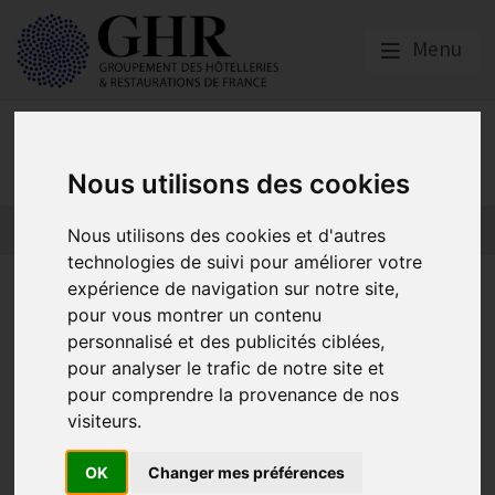
Menu
Presse
Nous utilisons des cookies
Nous utilisons des cookies et d'autres
technologies de suivi pour améliorer votre
Communiqué de
expérience de navigation sur notre site,
pour vous montrer un contenu
presse
personnalisé et des publicités ciblées,
pour analyser le trafic de notre site et
pour comprendre la provenance de nos
Défaillances dans la restauration : Le GHR demande au
visiteurs.
Gouvernement de renoncer à toute charge nouvelle en
2027
OK
Changer mes préférences
Publié le
22/07/2026