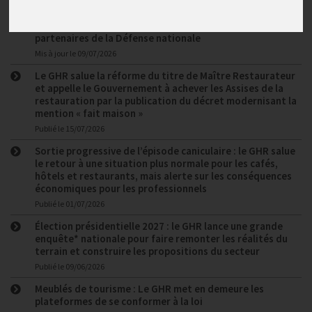
Le GHR signe une convention avec la Garde nationale et
invite les hôtels, cafés et restaurants à devenir
partenaires de la Défense nationale
Mis à jour le
09/07/2026
Le GHR salue la réforme du titre de Maître Restaurateur
et appelle le Gouvernement à achever les Assises de la
restauration par la publication du décret modernisant la
mention « fait maison »
Publié le
15/07/2026
Sortie progressive de l’épisode caniculaire : le GHR salue
le retour à une situation plus normale pour les cafés,
hôtels et restaurants, mais alerte sur les conséquences
économiques pour les professionnels
Publié le
01/07/2026
Élection présidentielle 2027 : le GHR lance une grande
enquête* nationale pour faire remonter les réalités du
terrain et construire les propositions du secteur
Publié le
09/06/2026
Meublés de tourisme : Le GHR met en demeure les
plateformes de se conformer à la loi