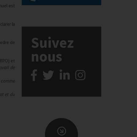
nuel est
larer la
Suivez
ordre de
nous
NRPO) et
avail de
es comme
at et du