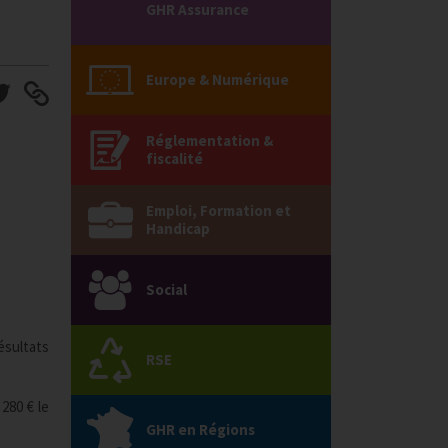
GHR Assurance
Europe & Numérique
Réglementation &
fiscalité
Emploi, Formation et
Handicap
Social
ésultats
RSE
280 € le
GHR en Régions