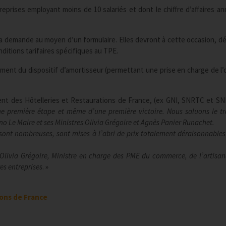
eprises employant moins de 10 salariés et dont le chiffre d’affaires an
la demande au moyen d’un formulaire. Elles devront à cette occasion, déc
nditions tarifaires spécifiques au TPE.
ent du dispositif d’amortisseur (permettant une prise en charge de l’
nt des Hôtelleries et Restaurations de France, (ex GNI, SNRTC et S
une première étape et même d’une première victoire. Nous saluons le tr
o Le Maire et ses Ministres Olivia Grégoire et Agnès Panier Runachet.
es sont nombreuses, sont mises à l’abri de prix totalement déraisonnabl
livia Grégoire, Ministre en charge des PME du commerce, de l’artisan
es entreprises
. »
ons de France