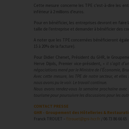
Cette mesure concerne les TPE c’est-à-dire les entr
inférieur à 2 millions d’euros.
Pour en bénéficier, les entreprises devront en faire 
taille de l’entreprise et demander à bénéficier des co
A noter que les TPE concernées bénéficieront égalem
15 à 20% de la facture).
Pour Didier Chenet, Président du GHR, le Groupeme
Herve Dijols, Premier vice-président, «
il s’agit d’
négociations mené par le Ministre de l’Économie, Brun
Avec cette mesure, les TPE de notre secteur, et ell
nous avons pu le voir. Le travail continue.
Nous avons rendez-vous la semaine prochaine avec O
tourisme pour poursuivre les discussions pour les autr
CONTACT PRESSE
GHR - Groupement des Hôtelleries & Restaurati
Franck TROUET –
f.trouet@gni-hcr.fr
/ 06 73 86 66 65