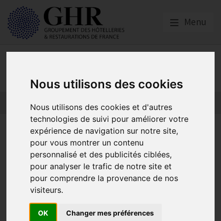
Menu
Presse
Nous utilisons des cookies
Nous utilisons des cookies et d'autres
technologies de suivi pour améliorer votre
Élection présidentielle 2027 :
expérience de navigation sur notre site,
pour vous montrer un contenu
le GHR lance une grande
personnalisé et des publicités ciblées,
enquête* nationale pour faire
pour analyser le trafic de notre site et
pour comprendre la provenance de nos
remonter les réalités du
visiteurs.
terrain et construire les
OK
Changer mes préférences