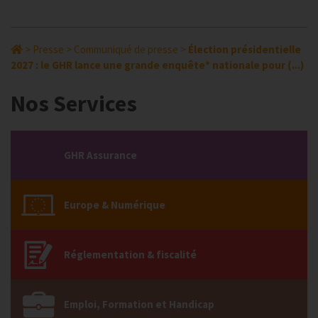
>
Presse
>
Communiqué de presse
>
Élection présidentielle
2027 : le GHR lance une grande enquête* nationale pour (...)
Nos Services
GHR Assurance
Europe & Numérique
Réglementation & fiscalité
Emploi, Formation et Handicap