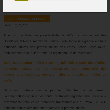
propositions du secteur
Communiqué de presse
Publié le
09/06/2026
À un an de l’élection présidentielle de 2027, le Groupement des
Hôtelleries & Restaurations de France (GHR) lance une grande enquête
nationale auprès des professionnels des cafés, hôtels, restaurants,
établissements de nuit et traiteurs organisateurs de réceptions.
Cette consultation inédite a un objectif clair : partir des réalités
concrètes vécues par les entreprises pour construire des
propositions crédibles, opérationnelles et directement utiles au
secteur.
Dans un contexte marqué par les difficultés de recrutement,
l’augmentation continue des coûts, l’instabilité réglementaire, les enjeux
environnementaux et les profondes transformations du travail, le GHR
souhaite donner directement la parole aux professionnels.