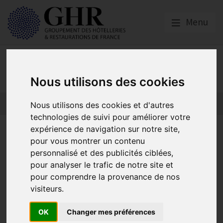
Menu
Presse
Nous utilisons des cookies
Nous utilisons des cookies et d'autres
technologies de suivi pour améliorer votre
expérience de navigation sur notre site,
Formation | La branche HCR
pour vous montrer un contenu
signe un accord qui marque
personnalisé et des publicités ciblées,
pour analyser le trafic de notre site et
une nouvelle ère pour le
pour comprendre la provenance de nos
secteur
visiteurs.
OK
Changer mes préférences