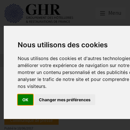
Menu
Presse
Nous utilisons des cookies
Nous utilisons des cookies et d'autres technologie
améliorer votre expérience de navigation sur notre
montrer un contenu personnalisé et des publicités 
Forum Développement Durable /
analyser le trafic de notre site et pour comprendr
2017 // Plus que quelques jour
nos visiteurs.
inscrire !
OK
Changer mes préférences
Communiqué de presse
Publié le
10/06/2017