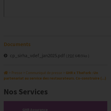
Documents
cp_sirha_vdef_jan2025.pdf
PDF
649.9 ko
>
Presse
>
Communiqué de presse
>
GHR x TheFork : Un
partenariat au service des restaurateurs. Co-construire (...)
Nos Services
GHR Assurance