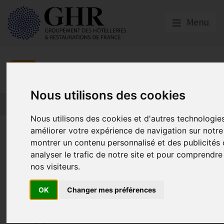
Menu
Presse
Nous utilisons des cookies
Nous utilisons des cookies et d'autres technologie
GHR x TheFork : Un partenariat
améliorer votre expérience de navigation sur notre
montrer un contenu personnalisé et des publicités 
restaurateurs. Co-construire d
analyser le trafic de notre site et pour comprendr
pour soutenir leur activité
nos visiteurs.
OK
Changer mes préférences
Communiqué de presse
Publié le
24/01/2025