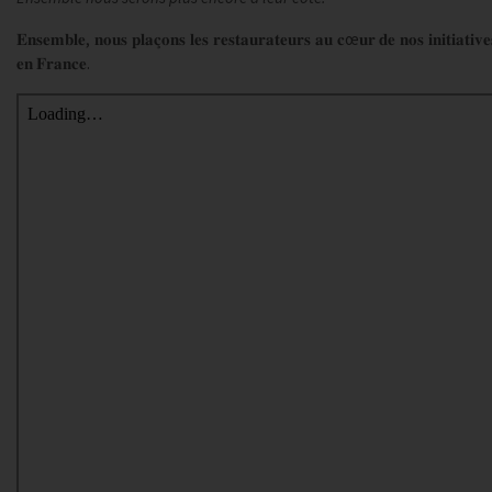
𝐄𝐧𝐬𝐞𝐦𝐛𝐥𝐞, 𝐧𝐨𝐮𝐬 𝐩𝐥𝐚𝐜̧𝐨𝐧𝐬 𝐥𝐞𝐬 𝐫𝐞𝐬𝐭𝐚𝐮𝐫𝐚𝐭𝐞𝐮𝐫𝐬 𝐚𝐮 𝐜œ𝐮𝐫 𝐝𝐞 𝐧𝐨𝐬 𝐢𝐧𝐢𝐭𝐢𝐚𝐭𝐢𝐯
𝐞𝐧 𝐅𝐫𝐚𝐧𝐜𝐞.