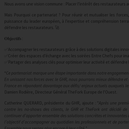
Nous avons une vision commune : Placer l’intérêt des restaurateurs au
Mais Pourquoi ce partenariat ? Pour réunir et mutualiser les forces, 
puissance du leader européen, à l’expertise et compréhension ter
défendre les restaurateurs. 🚀
𝐎𝐛𝐣𝐞𝐜𝐭𝐢𝐟𝐬 :
✅Accompagner les restaurateurs grâce à des solutions digitales inno
✅Créer des espaces d’échange avec les soirées Entre Chefs pour imag
✅Partager des analyses clés pour optimiser leur activité et défendre l
“
Ce partenariat marque une étape importante dans notre engagement e
En unissant nos forces avec le GHR, nous pourrons mieux défendre et 
France en répondant davantage aux défis/ enjeux actuels auxquels les
Damien Rodière, Directeur Général TheFork Europe de l’Ouest.
Catherine QUERARD, présidente du GHR, ajoute : "
Après une premiè
contre les no-shows des clients, le GHR et TheFork ont décidé de 
continuer d’apporter ensemble des solutions concrètes et innovantes
l’objectif d’accompagner au quotidien les professionnels et de porter 
Ensemble nous serons plus encore à leur côté.
”