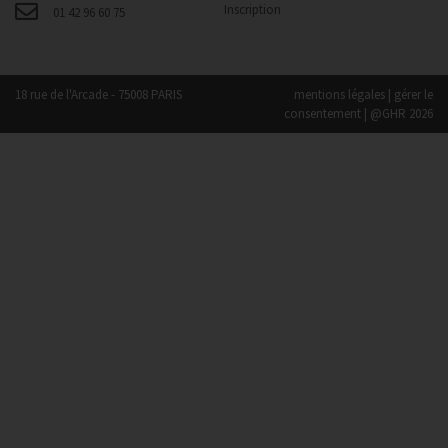
Inscription
01 42 96 60 75
18 rue de l'Arcade - 75008 PARIS
mentions légales
|
gérer le
consentement
| @GHR 2026