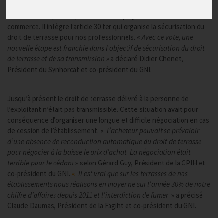
Le Sénat a adopté hier, 17 avril 2014 le projet de Loi artisanat et
commerce. Il intègre l’article 30 ter qui organise la sécurisation du
droit de terrasse pour nos professionnels. «
Avec ce vote, une
nouvelle étape est franchie dans l’objectif de sécurisation du droit
de terrasse et de sa transmission
» a déclaré Didier Chenet,
Président du Synhorcat et co-président du GNI.
Jusqu’à présent le droit de terrasse délivré à la personne de
l’exploitant n’était pas transmissible. Cette situation avait pour
conséquence d’organiser une longue et difficile négociation en cas
de cession de l’établissement. «
L’acheteur pouvait se prévaloir
d’une absence de reconduction automatique du droit de terrasse
pour négocier à la baisse le prix d’achat. La négociation était
terrible pour le cédant
» selon Gérard Guy, Président de la CPIH et
co-président du GNI.
«
Il est vrai que sur les terrasses de nos
établissements nous réalisons en moyenne sur l’année 30% de notre
chiffre d’affaires depuis 2011 et l’interdiction de fumer
» a précisé
Claude Daumas, Président de la Fagiht et co-président du GNI.