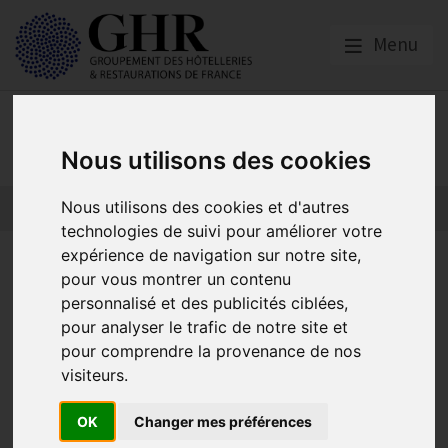
Menu
Presse
Nous utilisons des cookies
Nous utilisons des cookies et d'autres
technologies de suivi pour améliorer votre
expérience de navigation sur notre site,
L’amendement du GNI – CPIH,
pour vous montrer un contenu
FAGIHT et SYNHORCAT – voté
personnalisé et des publicités ciblées,
pour analyser le trafic de notre site et
au Sénat !
pour comprendre la provenance de nos
visiteurs.
Communiqué de presse
OK
Changer mes préférences
Publié le
19/04/2014