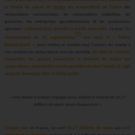
Pour la première fois, les organisations référentes des maillons de
la chaine de valeur de
toutes
les restaurations de France
(les
restaurations commerciales, les restaurations collectives, les
grossistes, les entreprises agroalimentaires et les producteurs
agricoles)
s’unissent pour prendre la parole ensemble
. Ce jour,
les
[1]
représentants de 10 organisations
ont lancé la « Filière
RestaurationS »,
pour mettre en lumière tout l’univers du champ à
nos assiettes de restaurations hors du domicile.
Au-delà de valoriser
l’ensemble des acteurs permettant la diversité de toutes nos
restaurations, essentielles à la vie quotidienne des Français, il s’agit
de peser davantage dans le débat public.
« Une chaine d’acteurs engagés pour réaliser le miracle de 20,27
millions de repas servis chaque jour »
Chaque jour
en France, ce sont
20,27 millions de repas
qui
sont