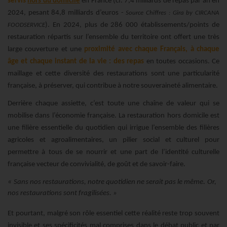
servis
hors du domicile
en France (cf. 7,4 milliards de repas par an en
2024, pesant 84,8 milliards d’euros -
Source Chiffres : Gira by CIRCANA
). En 2024, plus de 286 000 établissements/points
de
FOODSERVICE
restauration répartis sur l’ensemble du territoire ont offert une très
large couverture et une
proximité avec chaque Français, à chaque
âge et chaque instant de la vie : des repas
en toutes occasions. Ce
maillage et cette diversité des restaurations sont une particularité
française, à préserver, qui contribue à notre souveraineté alimentaire.
Derrière chaque assiette, c’est toute une chaîne de valeur qui se
mobilise dans l’économie française. La restauration hors domicile est
une filière essentielle du quotidien qui irrigue l’ensemble des filières
agricoles et agroalimentaires, un pilier social et culturel pour
permettre à tous de se nourrir et une part de l’identité culturelle
française vecteur de convivialité, de goût et de savoir-faire.
«
.
Sans nos restaurations, notre quotidien ne serait pas le même
Or,
nos restaurations sont fragilisées. »
Et pourtant, malgré son rôle essentiel cette réalité reste trop souvent
invisible et ses spécificités mal comprises dans le débat public et par