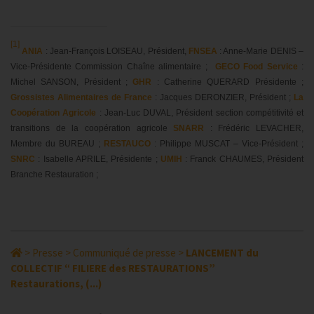
[1]
ANIA
: Jean-François LOISEAU, Président,
FNSEA
: Anne-Marie DENIS –
Vice-Présidente Commission Chaîne alimentaire ;
GECO Food Service
:
Michel SANSON, Président ;
GHR
: Catherine QUERARD Présidente ;
Grossistes Alimentaires de France
: Jacques DERONZIER, Président ;
La
Coopération Agricole
: Jean-Luc DUVAL, Président section compétitivité et
transitions de la coopération agricole
SNARR
: Frédéric LEVACHER,
Membre du BUREAU ;
RESTAUCO
: Philippe MUSCAT – Vice-Président ;
SNRC
: Isabelle APRILE, Présidente ;
UMIH
: Franck CHAUMES, Président
Branche Restauration ;
>
Presse
>
Communiqué de presse
>
LANCEMENT du
COLLECTIF “ FILIERE des RESTAURATIONS”
Restaurations, (...)