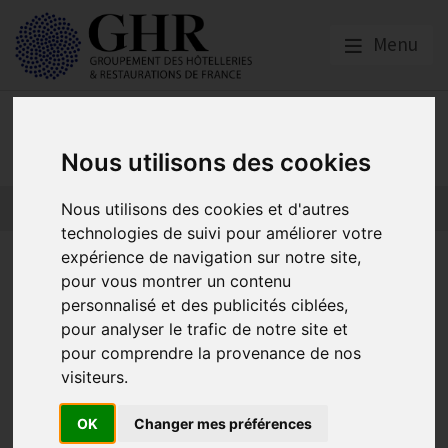
Menu
Presse
Nous utilisons des cookies
Nous utilisons des cookies et d'autres
technologies de suivi pour améliorer votre
expérience de navigation sur notre site,
Le GHR appelle le
pour vous montrer un contenu
gouvernement à généraliser
personnalisé et des publicités ciblées,
pour analyser le trafic de notre site et
l’encadrement des prix de
pour comprendre la provenance de nos
l’énergie à toutes les
visiteurs.
entreprises.
OK
Changer mes préférences