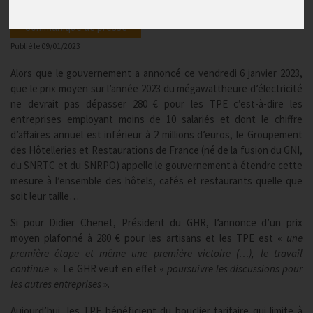
Communiqué de presse
Publié le
09/01/2023
Alors que le gouvernement a annoncé ce vendredi 6 janvier 2023,
que le prix moyen sur l’année 2023 du mégawattheure d’électricité
ne devrait pas dépasser 280 € pour les TPE c’est-à-dire les
entreprises employant moins de 10 salariés et dont le chiffre
d’affaires annuel est inférieur à 2 millions d’euros, le Groupement
des Hôtelleries et Restaurations de France (né de la fusion du GNI,
du SNRTC et du SNRPO) appelle le gouvernement à étendre cette
mesure à l’ensemble des hôtels, cafés et restaurants quelle que
soit leur taille…
Si pour Didier Chenet, Président du GHR, l’annonce d’un prix
moyen plafonné à 280 € pour les artisans et les TPE est «
une
première étape et même une première victoire (…), le travail
continue
». Le GHR veut en effet «
poursuivre les discussions pour
les autres entreprises
».
Aujourd’hui, les TPE bénéficient du bouclier tarifaire qui limite à