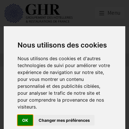
Menu
Presse
Nous utilisons des cookies
Nous utilisons des cookies et d'autres
technologies de suivi pour améliorer votre
expérience de navigation sur notre site,
Le GHR et l’ANMCT s’opposent
pour vous montrer un contenu
au projet de
personnalisé et des publicités ciblées,
pour analyser le trafic de notre site et
déremboursement des cures
pour comprendre la provenance de nos
thermales : « Des économies
visiteurs.
qui tuent un secteur et nos
OK
Changer mes préférences