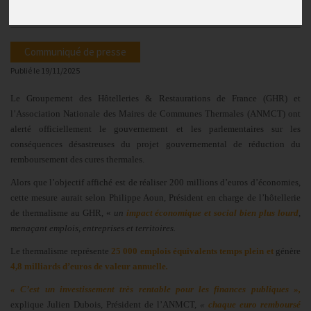
territoires »
Communiqué de presse
Publié le
19/11/2025
Le Groupement des Hôtelleries & Restaurations de France (GHR) et
l’Association Nationale des Maires de Communes Thermales (ANMCT) ont
alerté officiellement le gouvernement et les parlementaires sur les
conséquences désastreuses du projet gouvernemental de réduction du
remboursement des cures thermales.
Alors que l’objectif affiché est de réaliser 200 millions d’euros d’économies,
cette mesure aurait selon Philippe Aoun, Président en charge de l’hôtellerie
de thermalisme au GHR, «
un
impact économique et social bien plus lourd
,
menaçant emplois, entreprises et territoires.
Le thermalisme représente
25 000 emplois équivalents temps plein et
génère
4,8 milliards d’euros de valeur annuelle
.
« C’est un investissement très rentable pour les finances publiques »,
explique Julien Dubois, Président de l’ANMCT,
«
chaque euro remboursé