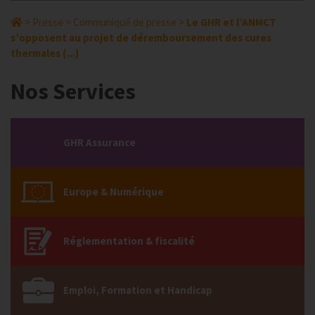
>
Presse
>
Communiqué de presse
>
Le GHR et l’ANMCT
s’opposent au projet de déremboursement des cures
thermales (...)
Nos Services
GHR Assurance
Europe & Numérique
Réglementation & fiscalité
Emploi, Formation et Handicap