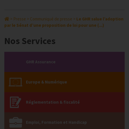
>
Presse
>
Communiqué de presse
>
Le GHR salue l’adoption
par le Sénat d’une proposition de loi pour une (...)
Nos Services
GHR Assurance
Europe & Numérique
Réglementation & fiscalité
Emploi, Formation et Handicap