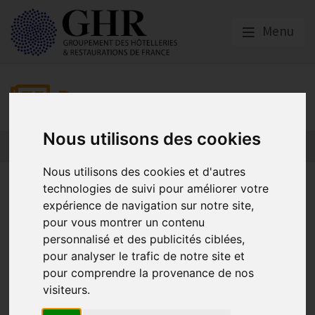
Menu
Presse
Nous utilisons des cookies
Nous utilisons des cookies et d'autres
Le GHR salue l’adoption par le
technologies de suivi pour améliorer votre
expérience de navigation sur notre site,
Sénat d’une proposition de
pour vous montrer un contenu
loi pour une meilleure
personnalisé et des publicités ciblées,
pour analyser le trafic de notre site et
régulation des meublés de
pour comprendre la provenance de nos
tourisme
visiteurs.