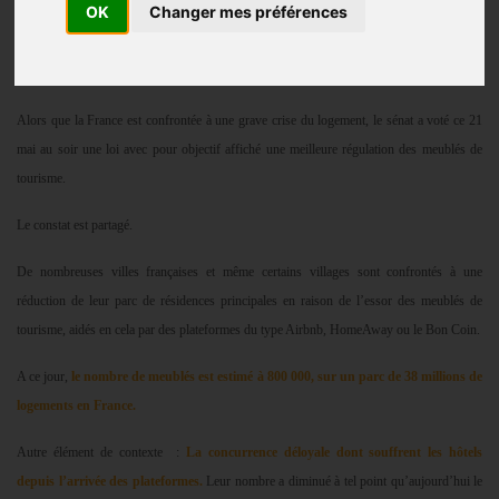
OK
Changer mes préférences
Communiqué de presse
Publié le
22/05/2024
Alors que la France est confrontée à une grave crise du logement, le sénat a voté ce 21
mai au soir une loi avec pour objectif affiché une meilleure régulation des meublés de
tourisme.
Le constat est partagé.
De nombreuses villes françaises et même certains villages sont confrontés à une
réduction de leur parc de résidences principales en raison de l’essor des meublés de
tourisme, aidés en cela par des plateformes du type Airbnb, HomeAway ou le Bon Coin.
A ce jour,
le nombre de meublés est estimé à 800 000, sur un parc de 38 millions de
logements en France.
Autre élément de contexte
:
La concurrence déloyale dont souffrent les hôtels
depuis l’arrivée des plateformes.
Leur nombre a diminué à tel point qu’aujourd’hui le