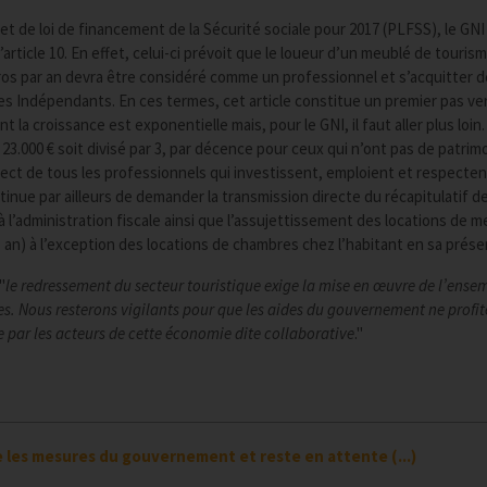
et de loi de financement de la Sécurité sociale pour 2017 (PLFSS), le GNI
’article 10. En effet, celui-ci prévoit que le loueur d’un meublé de touris
ros par an devra être considéré comme un professionnel et s’acquitter d
s Indépendants. En ces termes, cet article constitue un premier pas ver
la croissance est exponentielle mais, pour le GNI, il faut aller plus loin. 
3.000 € soit divisé par 3, par décence pour ceux qui n’ont pas de patrim
pect de tous les professionnels qui investissent, emploient et respecten
ntinue par ailleurs de demander la transmission directe du récapitulatif d
l’administration fiscale ainsi que l’assujettissement des locations de m
1 an) à l’exception des locations de chambres chez l’habitant en sa prése
"
le redressement du secteur touristique exige la mise en œuvre de l’ense
s. Nous resterons vigilants pour que les aides du gouvernement ne profit
 par les acteurs de cette économie dite collaborative
."
e les mesures du gouvernement et reste en attente (...)