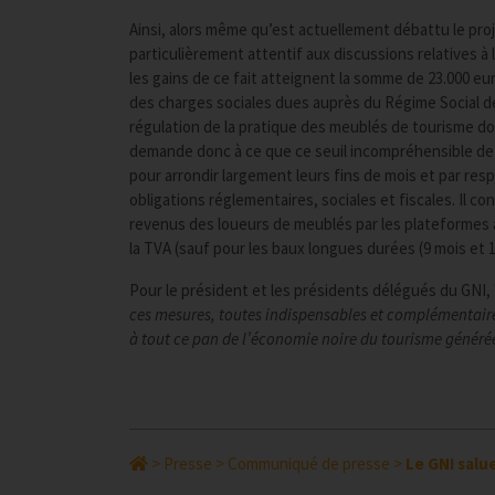
Ainsi, alors même qu’est actuellement débattu le proj
particulièrement attentif aux discussions relatives à l
les gains de ce fait atteignent la somme de 23.000 eu
des charges sociales dues auprès du Régime Social de
régulation de la pratique des meublés de tourisme dont 
demande donc à ce que ce seuil incompréhensible de 2
pour arrondir largement leurs fins de mois et par res
obligations réglementaires, sociales et fiscales. Il co
revenus des loueurs de meublés par les plateformes à 
la TVA (sauf pour les baux longues durées (9 mois et 
Pour le président et les présidents délégués du GNI, 
ces mesures, toutes indispensables et complémentaire
à tout ce pan de l’économie noire du tourisme générée
>
Presse
>
Communiqué de presse
>
Le GNI salu