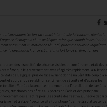
u tourisme annoncées lors du comité interministériel tourisme réuni le lun
l’urgence d’enrayer la chute de fréquentation que connaît la destination
ernement notamment en matière de sécurité, principale source d’inquiétude 
lancer la destination France est un signal fort lancé en direction des
instaurant des dispositifs de sécurité visibles et conséquents était dev
, alors même que le gouvernement avait réagi très rapidement, aux lende
attentats de Belgique, puis de Nice avaient donné un véritable coup d’arr
sentiel et urgent de rétablir un sentiment de sécurité et d’apaiser les
 totalité affectés à la sécurité notamment par l’installation de caméras
égiques, aux abords des hôtels aux portes de Paris et des principaux
renforcement des effectifs pour la sécurité des festivals. Chaque dépar
risme " et un label "sécurité site touristique " permettra d’attester de
les professionnels et les forces de sécurité. Le tout vise à assurer la s