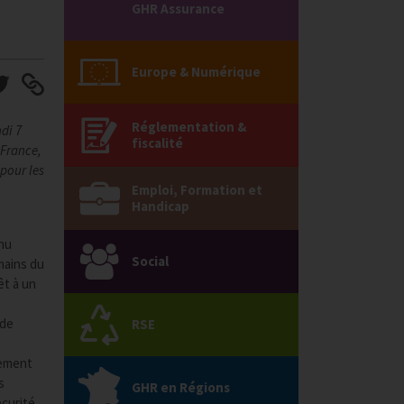
GHR Assurance
Europe & Numérique
Réglementation &
di 7
fiscalité
 France,
pour les
Emploi, Formation et
Handicap
enu
Social
mains du
êt à un
 de
RSE
tement
s
GHR en Régions
écurité