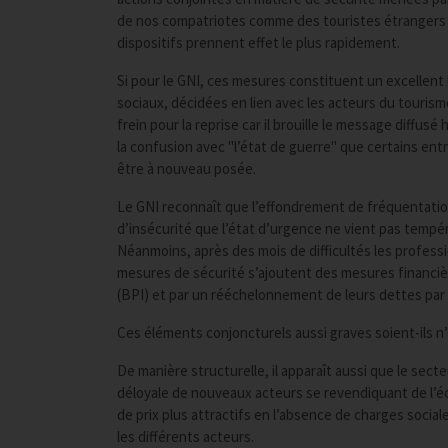
de nos compatriotes comme des touristes étrangers et 
dispositifs prennent effet le plus rapidement.
Si pour le GNI, ces mesures constituent un excellent
sociaux, décidées en lien avec les acteurs du tourism
frein pour la reprise car il brouille le message diffu
la confusion avec "l’état de guerre" que certains ent
être à nouveau posée.
Le GNI reconnaît que l’effondrement de fréquentation
d’insécurité que l’état d’urgence ne vient pas tempé
Néanmoins, après des mois de difficultés les professi
mesures de sécurité s’ajoutent des mesures financiè
(BPI) et par un rééchelonnement de leurs dettes par 
Ces éléments conjoncturels aussi graves soient-ils n’e
De manière structurelle, il apparaît aussi que le sec
déloyale de nouveaux acteurs se revendiquant de l’éco
de prix plus attractifs en l’absence de charges sociale
les différents acteurs.