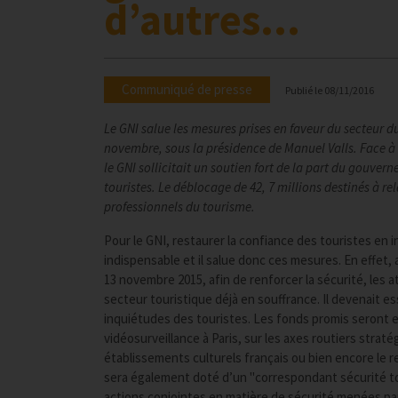
d’autres...
Communiqué de presse
Publié le
08/11/2016
Le GNI salue les mesures prises en faveur du secteur d
novembre, sous la présidence de Manuel Valls. Face à 
le GNI sollicitait un soutien fort de la part du gouv
touristes. Le déblocage de 42, 7 millions destinés à re
professionnels du tourisme.
Pour le GNI, restaurer la confiance des touristes en 
indispensable et il salue donc ces mesures. En effet
13 novembre 2015, afin de renforcer la sécurité, les 
secteur touristique déjà en souffrance. Il devenait es
inquiétudes des touristes. Les fonds promis seront en
vidéosurveillance à Paris, sur les axes routiers strat
établissements culturels français ou bien encore le 
sera également doté d’un "correspondant sécurité tou
actions conjointes en matière de sécurité menées par 