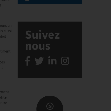
s
jours un
Suivez
is aussi
 doit
nous
ntiment
 ces
nt
itement
ofiter
entre