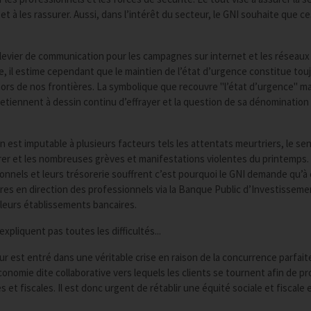
à les rassurer. Aussi, dans l’intérêt du secteur, le GNI souhaite que ce
 levier de communication pour les campagnes sur internet et les réseaux
e, il estime cependant que le maintien de l’état d’urgence constitue tou
sé hors de nos frontières. La symbolique que recouvre "l’état d’urgence" ma
retiennent à dessin continu d’effrayer et la question de sa dénomination
 est imputable à plusieurs facteurs tels les attentats meurtriers, le se
rer et les nombreuses grèves et manifestations violentes du printemps.
onnels et leurs trésorerie souffrent c’est pourquoi le GNI demande qu’à
res en direction des professionnels via la Banque Public d’Investisseme
leurs établissements bancaires.
xpliquent pas toutes les difficultés...
teur est entré dans une véritable crise en raison de la concurrence parfa
nomie dite collaborative vers lequels les clients se tournent afin de pr
s et fiscales. Il est donc urgent de rétablir une équité sociale et fiscale 