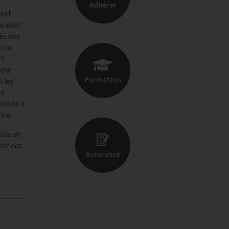
Adhérer
 est
me dont
ès lors
s la
Il
oine
Formation
t les
es
eublés à
nce.
mble de
ent pas
Assurance