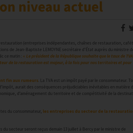
son niveau actuel
restauration (entreprises indépendantes, chaînes de restauration, cafét
rations de Jean-Baptiste LEMOYNE secrétaire d’État auprès du ministre d
ic ce matin :
«
Le président de la République souhaite que le taux de TVA
eur de la restauration est majeur, à la fois pour nos territoires et pour
ent fin aux rumeurs
. La TVA est un impôt payé par le consommateur. T
impôt, aurait des conséquences préjudiciables inévitables en matière 
onomique, d’aménagement du territoire et de compétitivité de la destina
entes du consommateur,
les entreprises du secteur de la restaurati
du secteur seront reçus demain 13 juillet à Bercy par le ministre de