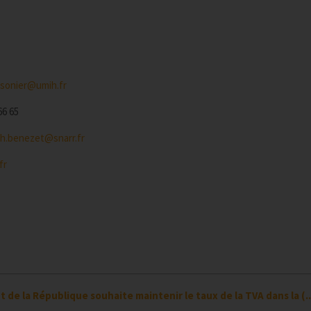
ssonier@umih.fr
66 65
h.benezet@snarr.fr
fr
 de la République souhaite maintenir le taux de la TVA dans la (..