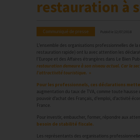
restauration à 
Communiqué de presse
Publié le
12/07/2018
L’ensemble des organisations professionnelles de la 
restauration rapide) ont lu avec attention les décla
l’Europe et des Affaires étrangères dans Le Bien Publ
restauration demeure à son niveau actuel. Car le sect
l’attractivité touristique.
»
Pour les professionnels, ces déclarations mett
augmentation du taux de TVA, comme toute hausse d’
pouvoir d’achat des Français, d’emploi, d’activité éc
France.
Pour investir, embaucher, former, répondre aux att
besoin de stabilité fiscale.
Les représentants des organisations professionnelles 