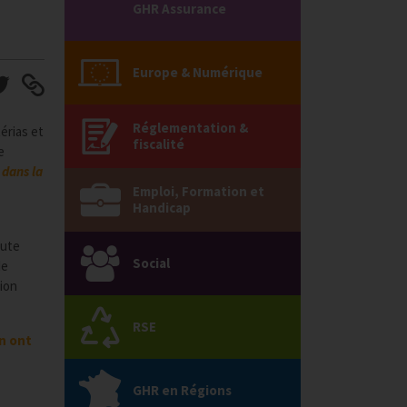
GHR Assurance
Europe & Numérique
Réglementation &
érias et
fiscalité
e
 dans la
Emploi, Formation et
Handicap
oute
Social
de
tion
RSE
on ont
GHR en Régions