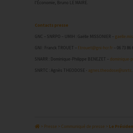
l’Économie, Bruno LE MAIRE.
Contacts presse
GNC – SNRPO – UMIH : Gaëlle MISSONIER –
gaelle.mi
GNI : Franck TROUET –
f.trouet@gni-hcr.fr
– 06 73 86 
SNARR : Dominique-Philippe BENEZET –
dominique-p
SNRTC : Agnès THEODOSE -
agnes.theodose@snrtc.
>
Presse
>
Communiqué de presse
>
Le Président