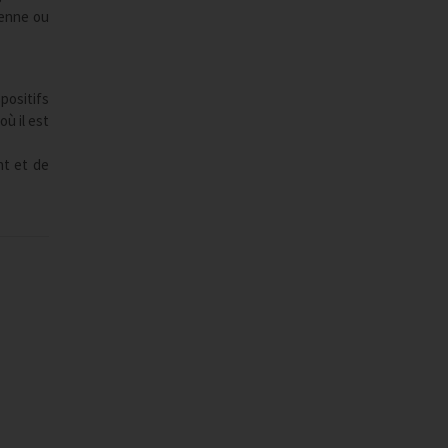
oyenne ou
positifs
ù il est
nt et de