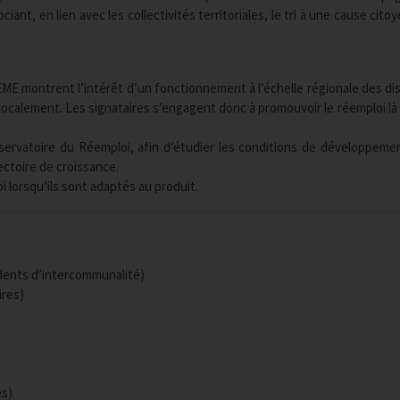
iant, en lien avec les collectivités territoriales, le tri à une cause cit
ME montrent l’intérêt d’un fonctionnement à l’échelle régionale des dis
calement. Les signataires s’engagent donc à promouvoir le réemploi là o
bservatoire du Réemploi, afin d’étudier les conditions de développeme
ectoire de croissance.
 lorsqu’ils sont adaptés au produit.
idents d’intercommunalité)
ires)
)
es)