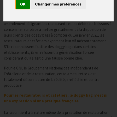
Communiqué de presse
OK
Changer mes préférences
Publié le
28/05/2018
Alors que l’Assemblée Nationale a adopté dimanche 27 mai 2018 un
amendement obligeant les restaurants et les débits de boissons à
consommer sur place à mettre gratuitement à la disposition de
leurs clients des doggy bags à compter du 1er janvier 2021, les
restaurateurs et cafetiers expriment leur vif mécontentement.
S’ils reconnaissent l’utilité des doggy bags dans certains
établissements, ils en refusent la généralisation forcée
considérant qu’il s’agit d’une fausse bonne idée.
Pour le GNI, le Groupement National des Indépendants de
l’hôtellerie et de la restauration, cette « mesurette » est
totalement déconnectée de la réalité, irréfléchie et contre-
productive.
Pour les restaurateurs et cafetiers, le doggy bag n’est ni
une expression ni une pratique française.
La raison tient à la nature même de la prestation de restauration