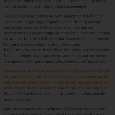
pas neutres pour l’environnement et que les parlementaires ont
manifestement omis d’intégrer à leur raisonnement.
Selon le GNI, cet amendement, dont l’objectif affiché était de
lutter contre le gaspillage, organisera en réalité un gaspillage
encore plus vaste, car à l’évidence et si tant est que nos
professionnels puissent s’approvisionner (ce qui est très incertain
en raison de la dernière faillite du fournisseur leader sur le marché
français), ces doggy bags ne seront pas utilisés.
En voulant lutter contre le gaspillage alimentaire, la généralisation
forcée des doggy bags risque de provoquer un gaspillage encore
plus important ! Un gaspillage couteux pour nos professionnels.
En revanche, les restaurateurs et les débitants de boissons
veulent travailler sur de vraies mesures qui permettant de
valoriser efficacement les millions de tonnes de biodéchets
produits par notre secteur chaque année en s’engageant
dans une démarche vertueuse de tri, collecte et valorisation de
leurs biodéchets.
Enfin, les restaurateurs et débitants de boissons sont en colère
car force est de constater qu’ils n’ont jamais été sollicité au sujet