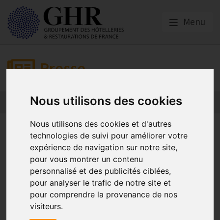
Menu
Presse
Nous utilisons des cookies
Nous utilisons des cookies et d'autres
Pour les restaurateurs et les
technologies de suivi pour améliorer votre
débitants de boissons, une
expérience de navigation sur notre site,
pour vous montrer un contenu
augmentation de la TVA
personnalisé et des publicités ciblées,
reviendrait à « tirer une balle
pour analyser le trafic de notre site et
pour comprendre la provenance de nos
dans le pied du tourisme »
visiteurs.