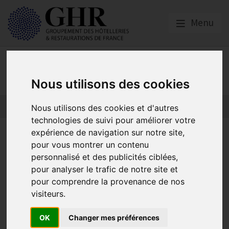
Menu
Presse
Nous utilisons des cookies
Nous utilisons des cookies et d'autres
technologies de suivi pour améliorer votre
expérience de navigation sur notre site,
Revalorisation du SMIC et gel
pour vous montrer un contenu
des allègements de charges :
personnalisé et des publicités ciblées,
pour analyser le trafic de notre site et
Le GHR alerte sur un risque
pour comprendre la provenance de nos
immédiat pour l’emploi et la
visiteurs.
survie de milliers de cafés,
OK
Changer mes préférences