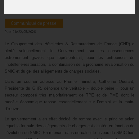
hôtels et restaurants
Communiqué de presse
Publié le
22/05/2026
Le Groupement des Hôtelleries & Restaurations de France (GHR) a
alerté solennellement le Gouvernement sur les conséquences
extrêmement graves que représenterait, pour les entreprises de
l’hôtellerie-restauration, la combinaison de la prochaine revalorisation du
SMIC et du gel des allègements de charges sociales.
Dans un courrier adressé au Premier ministre, Catherine Quérard,
Présidente du GHR, dénonce une véritable « double peine » pour un
secteur composé très majoritairement de TPE et de PME dont le
modèle économique repose essentiellement sur l’emploi et la main-
d’œuvre.
Le gouvernement a en effet décidé de rompre avec le principe selon
lequel la formule des allègements de charges est ajustée en fonction de
l’évolution du SMIC. En retenant dans ce calcul le niveau du SMIC fixé