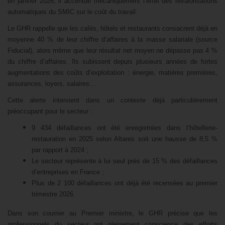
en janvier 2026, il accentue mécaniquement l’effet des revalorisations
automatiques du SMIC sur le coût du travail.
Le GHR rappelle que les cafés, hôtels et restaurants consacrent déjà en
moyenne 40 % de leur chiffre d’affaires à la masse salariale (source
Fiducial), alors même que leur résultat net moyen ne dépasse pas 4 %
du chiffre d’affaires. Ils subissent depuis plusieurs années de fortes
augmentations des coûts d’exploitation : énergie, matières premières,
assurances, loyers, salaires…
Cette alerte intervient dans un contexte déjà particulièrement
préoccupant pour le secteur :
9 434 défaillances ont été enregistrées dans l’hôtellerie-
restauration en 2025 selon Altares soit une hausse de 8,5 %
par rapport à 2024 ;
Le secteur représente à lui seul près de 15 % des défaillances
d’entreprises en France ;
Plus de 2 100 défaillances ont déjà été recensées au premier
trimestre 2026.
Dans son courrier au Premier ministre, le GHR précise que les
professionnels du secteur ont pleinement conscience des efforts