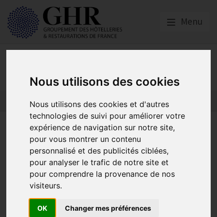
Menu
Presse
Nous utilisons des cookies
Nous utilisons des cookies et d'autres
technologies de suivi pour améliorer votre
Revue de presse : Hôtellerie-
expérience de navigation sur notre site,
pour vous montrer un contenu
restauration : 3 syndicats
personnalisé et des publicités ciblées,
s’unissent au sein du GNI
pour analyser le trafic de notre site et
pour comprendre la provenance de nos
visiteurs.
Communiqué de presse
OK
Changer mes préférences
Publié le
16/04/2014