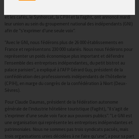
- (AFP) - Trois syndicats du secteur de l’hôtellerie, la restauration
et les cafés, le Synhorcat, la CPIH et la Fagiht, ont annoncé mardi
leur union au sein du groupement national des indépendants (GNI)
afin de "s’exprimer d’une seule voix".
"Avec le GNI, nous fédérons plus de 26 000 établissements en
France et représentons 230 000 salariés. Nous nous fédérons pour
représenter un poids économique plus important et défendre
l’ensemble des entreprises indépendantes, du petit bistrot au
palace parisien", a expliqué à l’AFP Gérard Guy, président de la
confédération des professionnels indépendants de l’hôtellerie
(CPIH), en marge du congrès de la confédération à Niort (Deux-
Sèvres).
Pour Claude Daumas, président de la fédération autonome
générale de l’industrie hôtelière touristique (Fagiht), "il s’agit de
s’exprimer d’une seule voix face aux pouvoirs publics". "Le GNI est
une organisation qui représente les entreprises indépendantes et
patrimoniales. Nous ne sommes pas trois syndicats pacsés, mais
trois organisations unies décidées à ne faire qu’une", a pour sa part