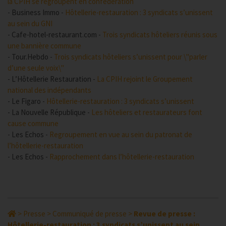
la CPIH se regroupent en confédération
- Business Immo -
Hôtellerie-restauration : 3 syndicats s’unissent
au sein du GNI
- Cafe-hotel-restaurant.com -
Trois syndicats hôteliers réunis sous
une bannière commune
- Tour.Hebdo -
Trois syndicats hôteliers s’unissent pour \"parler
d’une seule voix\"
- L’Hôtellerie Restauration -
La CPIH rejoint le Groupement
national des indépendants
- Le Figaro -
Hôtellerie-restauration : 3 syndicats s’unissent
- La Nouvelle République -
Les hôteliers et restaurateurs font
cause commune
- Les Echos -
Regroupement en vue au sein du patronat de
l’hôtellerie-restauration
- Les Echos -
Rapprochement dans l’hôtellerie-restauration
>
Presse
>
Communiqué de presse
>
Revue de presse :
Hôtellerie-restauration : 3 syndicats s’unissent au sein