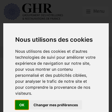
Menu
Presse
Nous utilisons des cookies
Nous utilisons des cookies et d'autres
technologies de suivi pour améliorer votre
expérience de navigation sur notre site,
Vote de la loi sur l’usage
pour vous montrer un contenu
alimentaire des titres-
personnalisé et des publicités ciblées,
pour analyser le trafic de notre site et
restaurant : le GHR souhaite
pour comprendre la provenance de nos
une loi de modernisation des
visiteurs.
titres-restaurant au plus vite
OK
Changer mes préférences