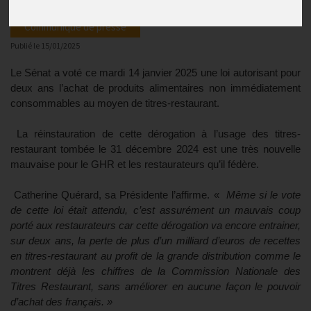
Communiqué de presse
Publié le
15/01/2025
Le Sénat a voté ce mardi 14 janvier 2025 une loi autorisant pour
deux ans l’achat de produits alimentaires non immédiatement
consommables au moyen de titres-restaurant.
La réinstauration de cette dérogation à l’usage des titres-
restaurant tombée le 31 décembre 2024 est une très nouvelle
mauvaise pour le GHR et les restaurateurs qu’il fédère.
Catherine Quérard, sa Présidente l’affirme. «
Même si le vote
de cette loi était attendu, c’est assurément un mauvais coup
porté aux restaurateurs car cette dérogation va encore entrainer,
sur deux ans, la perte de plus d’un milliard d’euros de recettes
en titres-restaurant au profit de la grande distribution comme le
montrent déjà les chiffres de la Commission Nationale des
Titres Restaurant, sans améliorer en aucune façon le pouvoir
d’achat des français. »