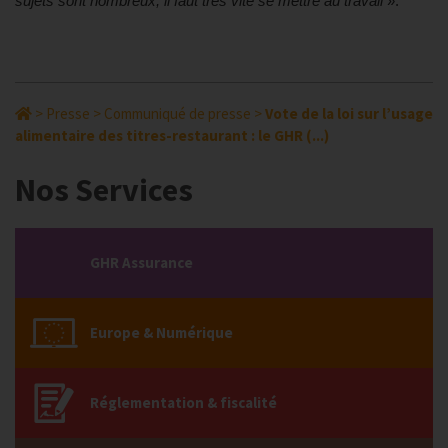
sujets sont nombreux, il faut très vite se mettre au travail
».
>
Presse
>
Communiqué de presse
>
Vote de la loi sur l’usage
alimentaire des titres-restaurant : le GHR (...)
Nos Services
GHR Assurance
Europe & Numérique
Réglementation & fiscalité