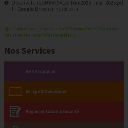
ObservatoireGHRxFSV1erTrim2025_mai_2025.pd
f - Google Drive
HTML
101.2 ko
>
Publications
>
Enquête
>
Un 1ER trimestre 2025 en deçà
des attentes des professionnels (...)
Nos Services
GHR Assurance
Europe & Numérique
Réglementation & fiscalité