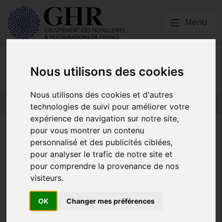
Menu
Publications
Nous utilisons des cookies
Nous utilisons des cookies et d'autres
technologies de suivi pour améliorer votre
expérience de navigation sur notre site,
Un 1ER trimestre 2025 en
pour vous montrer un contenu
personnalisé et des publicités ciblées,
deçà des attentes des
pour analyser le trafic de notre site et
professionnels !
pour comprendre la provenance de nos
visiteurs.
OK
Changer mes préférences
Enquête
Publié le
26/05/2025