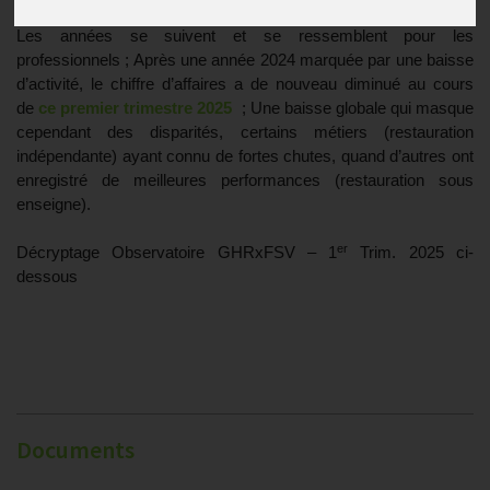
Les années se suivent et se ressemblent pour les
professionnels ; Après une année 2024 marquée par une baisse
d’activité, le chiffre d’affaires a de nouveau diminué au cours
de
ce premier trimestre 2025
; Une baisse globale qui masque
cependant des disparités, certains métiers (restauration
indépendante) ayant connu de fortes chutes, quand d’autres ont
enregistré de meilleures performances (restauration sous
enseigne).
er
Décryptage Observatoire GHRxFSV – 1
Trim. 2025 ci-
dessous
Documents