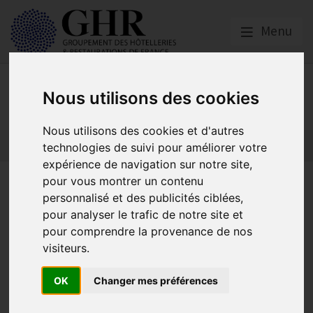
Menu
Publications
Nous utilisons des cookies
Nous utilisons des cookies et d'autres
technologies de suivi pour améliorer votre
expérience de navigation sur notre site,
Observatoire GHRxFSV | 4e
pour vous montrer un contenu
personnalisé et des publicités ciblées,
trimestre 2024
pour analyser le trafic de notre site et
pour comprendre la provenance de nos
visiteurs.
Enquête
OK
Changer mes préférences
Publié le
10/03/2025
e
Un chiffre d’affaires au 4
trimestre 2024 vs 2023
: - 4,5 %
;