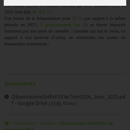
e
Une baisse répétée et continue sachant que le 4
trimestre 2023 vs
2022 était déjà
de -4.3 %
;
Une baisse de la fréquentation pour
52 %
par rapport à la même
période en 2023,
5 professionnels sur 10
se disent impactés
fortement par une perte de clientèle ; Clientèle qui fait le choix, en
rapport à son pouvoir d’achat, de restreindre ses sorties en
restauration notamment ;
Documents
ObservatoireGHRxFSV4eTrim2024_Janv_2025.pd
f - Google Drive
HTML
97.6 ko
>
Publications
>
Enquête
>
Observatoire GHRxFSV | 4e
trimestre 2024