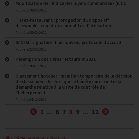
Modification de l’indice des loyers commerciaux (ILC).
Publié le
18/03/2022
Titres-restaurant : prorogation du dispositif
d’assouplissement des modalités d’utilisation
Publié le
25/02/2022
SACEM : signature d’un nouveau protocole d’accord
Publié le
22/02/2022
Péremption des titres restaurant 2021
Publié le
28/01/2022
Classement hôtelier : maintien temporaire de la décision
de classement dès lors que le bénéficiaire a initié la
démarche relative à la visite de contrôle de
l’hébergement.
Publié le
24/12/2021
Précédent
(courante)
Suivant
1
...
6
7
8
9
...
12
>
Réglementation & fiscalité