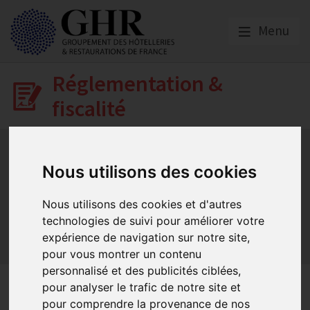
Menu
Réglementation &
fiscalité
Bail commercial
Hygiène
La SACEM et la SPRE
La TVA
Les formations obligatoires
Nous utilisons des cookies
Les obligations dans les débits de boissons et les
discothèques
Nous utilisons des cookies et d'autres
Les obligations dans les hôtels
technologies de suivi pour améliorer votre
Les obligations dans les restaurants
expérience de navigation sur notre site,
Sécurité et Accessibilité
Tabac et vapotage
Terrasses
pour vous montrer un contenu
personnalisé et des publicités ciblées,
Nos derniers
pour analyser le trafic de notre site et
pour comprendre la provenance de nos