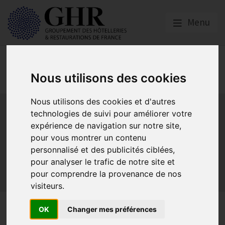
Menu
Réglementation &
fiscalité
Nous utilisons des cookies
Nous utilisons des cookies et d'autres
Bail commercial
Hygiène
La SACEM et la SPRE
La TVA
technologies de suivi pour améliorer votre
Les formations obligatoires
expérience de navigation sur notre site,
Les obligations dans les débits de boissons et les
pour vous montrer un contenu
discothèques
personnalisé et des publicités ciblées,
Les obligations dans les hôtels
pour analyser le trafic de notre site et
Les obligations dans les restaurants
pour comprendre la provenance de nos
Sécurité et Accessibilité
Tabac et vapotage
Terrasses
visiteurs.
Les établissements ayant fait
OK
Changer mes préférences