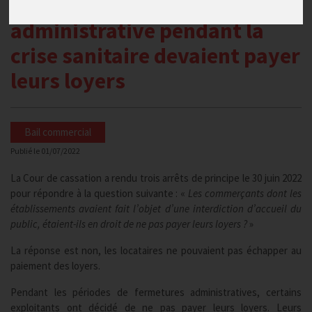
l’objet d’une fermeture
administrative pendant la
crise sanitaire devaient payer
leurs loyers
Bail commercial
Publié le
01/07/2022
La Cour de cassation a rendu trois arrêts de principe le 30 juin 2022
pour répondre à la question suivante : «
Les commerçants dont les
établissements avaient fait l’objet d’une interdiction d’accueil du
public, étaient-ils en droit de ne pas payer leurs loyers ?
»
La réponse est non, les locataires ne pouvaient pas échapper au
paiement des loyers.
Pendant les périodes de fermetures administratives, certains
exploitants ont décidé de ne pas payer leurs loyers. Leurs