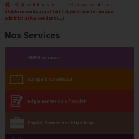
>
Réglementation & fiscalité
>
Bail commercial
>
Les
établissements ayant fait l’objet d’une fermeture
administrative pendant (...)
Nos Services
GHR Assurance
Europe & Numérique
Réglementation & fiscalité
Emploi, Formation et Handicap