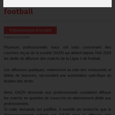
les matchs de la Ligue 1 de
football
Réglementation & fiscalité
Publié le
20/12/2024
Plusieurs professionnels nous ont saisi concernant des
courriers reçus de la société DAZN qui détient depuis l’été 2024
les droits de diffusion des matchs de la Ligue 1 de football.
Les diffusions publiques, notamment au sein des restaurants et
débits de boissons, nécessitent une autorisation spécifique du
titulaire des droits.
Ainsi, DAZN demande aux professionnels souhaitant diffuser
les matchs en question de souscrire un abonnement dédié aux
professionnels.
Si cette demande est justifiée, il semble en revanche que le