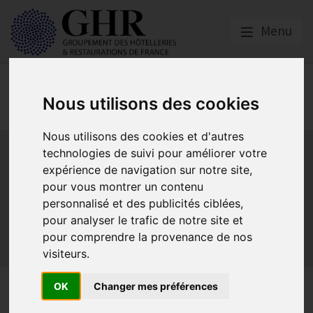
Menu
Réglementation &
Nous utilisons des cookies
fiscalité
Nous utilisons des cookies et d'autres
Bail commercial
Hygiène
La SACEM et la SPRE
La TVA
technologies de suivi pour améliorer votre
Les formations obligatoires
expérience de navigation sur notre site,
Les obligations dans les débits de boissons et les
pour vous montrer un contenu
discothèques
personnalisé et des publicités ciblées,
Les obligations dans les hôtels
pour analyser le trafic de notre site et
Les obligations dans les restaurants
pour comprendre la provenance de nos
visiteurs.
Sécurité et Accessibilité
Tabac et vapotage
Terrasses
Droits de diffusion DAZN sur
OK
Changer mes préférences