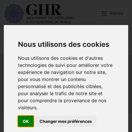
Menu
Réglementation &
Nous utilisons des cookies
fiscalité
Nous utilisons des cookies et d'autres
Bail commercial
Hygiène
La SACEM et la SPRE
La TVA
technologies de suivi pour améliorer votre
Les formations obligatoires
expérience de navigation sur notre site,
Les obligations dans les débits de boissons et les
pour vous montrer un contenu
discothèques
personnalisé et des publicités ciblées,
Les obligations dans les hôtels
pour analyser le trafic de notre site et
Les obligations dans les restaurants
pour comprendre la provenance de nos
Sécurité et Accessibilité
Tabac et vapotage
Terrasses
visiteurs.
La mise à disposition de
OK
Changer mes préférences