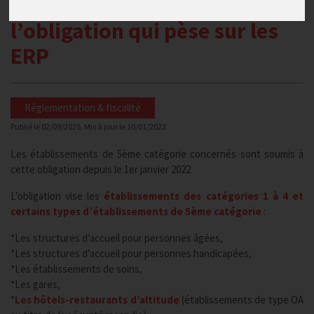
défibrillateurs : point sur
l’obligation qui pèse sur les
ERP
Réglementation & fiscalité
Publié le
02/09/2025
, Mis à jour le
10/01/2022
Les établissements de 5ème catégorie concernés sont soumis à
cette obligation depuis le 1er janvier 2022
L’obligation vise les
établissements des catégories 1 à 4 et
certains types d’établissements de 5ème catégorie
:
*Les structures d’accueil pour personnes âgées,
*Les structures d’accueil pour personnes handicapées,
*Les établissements de soins,
*Les gares,
*
Les hôtels-restaurants d’altitude
(établissements de type OA