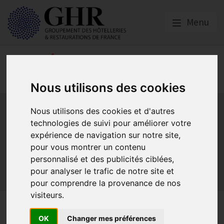
Menu
Réglementation &
fiscalité
Nous utilisons des cookies
Bail commercial
Hygiène
La SACEM et la SPRE
La TVA
Nous utilisons des cookies et d'autres
Les formations obligatoires
technologies de suivi pour améliorer votre
Les obligations dans les débits de boissons et les
expérience de navigation sur notre site,
discothèques
pour vous montrer un contenu
Les obligations dans les hôtels
personnalisé et des publicités ciblées,
Les obligations dans les restaurants
pour analyser le trafic de notre site et
Sécurité et Accessibilité
Tabac et vapotage
Terrasses
pour comprendre la provenance de nos
visiteurs.
Sacem : réduction
OK
Changer mes préférences