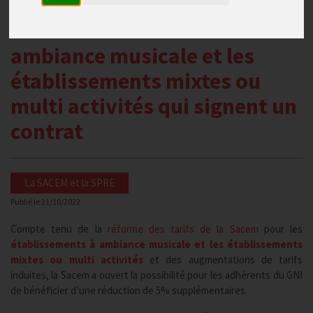
supplémentaire de 5% pour
les établissements à
ambiance musicale et les
établissements mixtes ou
multi activités qui signent un
contrat
La SACEM et la SPRE
Publié le
21/10/2022
Compte tenu de la
réforme des tarifs de la Sacem
pour les
établissements à ambiance musicale et les établissements
mixtes ou multi activités
et des augmentations de tarifs
induites, la Sacem a ouvert la possibilité pour les adhérents du GNI
de bénéficier d’une réduction de 5% supplémentaires.