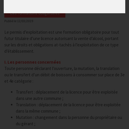
Les formations obligatoires
Publié le
12/03/2019
Le permis d’exploitation est une formation obligatoire pour tout
futur titulaire d’une licence autorisant la vente d’alcool, portant
sur les droits et obligations at-tachés à l’exploitation de ce type
d’établissement.
I. Les personnes concernées
Toute personne déclarant l’ouverture, la mutation, la translation
ou le transfert d’un débit de boissons à consommer sur place de 3e
et 4e catégorie :
Transfert : déplacement de la licence pour être exploitée
dans une autre commune ;
Translation : déplacement de la licence pour être exploitée
dans la même commune ;
Mutation : changement dans la personne du propriétaire ou
du gérant ;