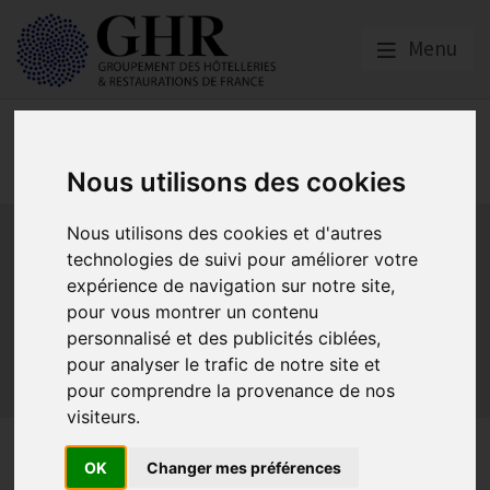
Menu
Réglementation &
fiscalité
Nous utilisons des cookies
Bail commercial
Hygiène
La SACEM et la SPRE
La TVA
Nous utilisons des cookies et d'autres
Les formations obligatoires
technologies de suivi pour améliorer votre
Les obligations dans les débits de boissons et les
expérience de navigation sur notre site,
discothèques
pour vous montrer un contenu
Les obligations dans les hôtels
personnalisé et des publicités ciblées,
pour analyser le trafic de notre site et
Les obligations dans les restaurants
pour comprendre la provenance de nos
Sécurité et Accessibilité
Tabac et vapotage
Terrasses
visiteurs.
Le permis d’exploitation
OK
Changer mes préférences