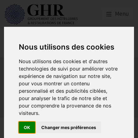
Menu
Réglementation &
fiscalité
Nous utilisons des cookies
Nous utilisons des cookies et d'autres
Bail commercial
Hygiène
La SACEM et la SPRE
La TVA
technologies de suivi pour améliorer votre
Les formations obligatoires
expérience de navigation sur notre site,
Les obligations dans les débits de boissons et les
pour vous montrer un contenu
discothèques
personnalisé et des publicités ciblées,
Les obligations dans les hôtels
pour analyser le trafic de notre site et
Les obligations dans les restaurants
pour comprendre la provenance de nos
Sécurité et Accessibilité
Tabac et vapotage
Terrasses
visiteurs.
Classement hôtelier :
OK
Changer mes préférences