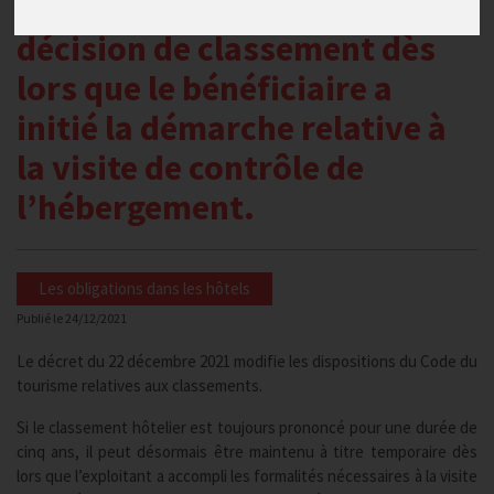
maintien temporaire de la
décision de classement dès
lors que le bénéficiaire a
initié la démarche relative à
la visite de contrôle de
l’hébergement.
Les obligations dans les hôtels
Publié le
24/12/2021
Le décret du 22 décembre 2021 modifie les dispositions du Code du
tourisme relatives aux classements.
Si le classement hôtelier est toujours prononcé pour une durée de
cinq ans, il peut désormais être maintenu à titre temporaire dès
lors que l’exploitant a accompli les formalités nécessaires à la visite