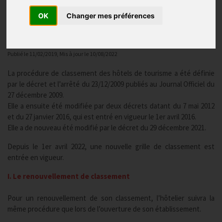
des hôtels de tourisme
OK
Changer mes préférences
Les obligations dans les hôtels
Publié le
11/02/2019
, Mis à jour le
10/08/2022
La procédure de classement des hôtels de tourisme a été définie
par le décret et l’arrêté du 23/12/2009 publiés au Journal Officiel du
27 décembre 2009.
Elle a ensuite été modifiée par deux décrets datant du 7 mai 2012
et du 27 janvier 2016, qui est entré en vigueur le 1er avril 2016.
Elle a de nouveau été modifié par le décret du 29 décembre 2021.
Depuis le 1er avril 2022, une nouvelle grille de classement est
entrée en vigueur.
I. Le renouvellement de classement
Pour un renouvellement de son classement, l’hôtelier suivra la
même procédure que lors de l’ouverture de son établissement.