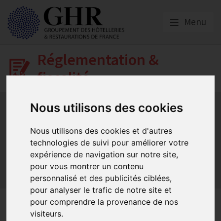
Menu
Réglementation &
fiscalité
Bail commercial
Hygiène
La SACEM et la SPRE
La TVA
Nous utilisons des cookies
Les formations obligatoires
Les obligations dans les débits de boissons et les
Nous utilisons des cookies et d'autres
discothèques
technologies de suivi pour améliorer votre
Les obligations dans les hôtels
expérience de navigation sur notre site,
Les obligations dans les restaurants
pour vous montrer un contenu
personnalisé et des publicités ciblées,
Sécurité et Accessibilité
Tabac et vapotage
Terrasses
pour analyser le trafic de notre site et
pour comprendre la provenance de nos
La procédure de classement
visiteurs.