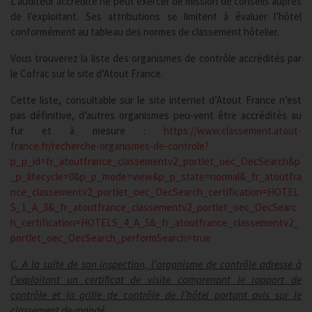
L’auditeur accrédité ne peut exercer de mission de conseils auprès
de l’exploitant. Ses attributions se limitent à évaluer l’hôtel
conformément au tableau des normes de classement hôtelier.
Vous trouverez la liste des organismes de contrôle accrédités par
le Cofrac sur le site d’Atout France.
Cette liste, consultable sur le site internet d’Atout France n’est
pas définitive, d’autres organismes peu-vent être accrédités au
fur et à mesure :
https://www.classement.atout-
france.fr/recherche-organismes-de-controle?
p_p_id=fr_atoutfrance_classementv2_portlet_oec_OecSearch&p
_p_lifecycle=0&p_p_mode=view&p_p_state=normal&_fr_atoutfra
nce_classementv2_portlet_oec_OecSearch_certification=HOTEL
S_1_A_3&_fr_atoutfrance_classementv2_portlet_oec_OecSearc
h_certification=HOTELS_4_A_5&_fr_atoutfrance_classementv2_
portlet_oec_OecSearch_performSearch=true
C. A la suite de son inspection, l’organisme de contrôle adresse à
l’exploitant un certificat de visite comprenant le rapport de
contrôle et la grille de contrôle de l’hôtel portant avis sur le
classement de-mandé