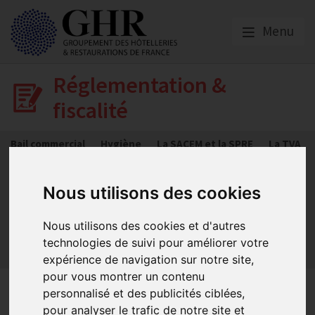
Menu
Réglementation &
fiscalité
Bail commercial
Hygiène
La SACEM et la SPRE
La TVA
Les formations obligatoires
Les obligations dans les débits de boissons et les
Nous utilisons des cookies
discothèques
Les obligations dans les hôtels
Nous utilisons des cookies et d'autres
Les obligations dans les restaurants
technologies de suivi pour améliorer votre
Sécurité et Accessibilité
Tabac et vapotage
Terrasses
expérience de navigation sur notre site,
pour vous montrer un contenu
La réglementation des
personnalisé et des publicités ciblées,
pour analyser le trafic de notre site et