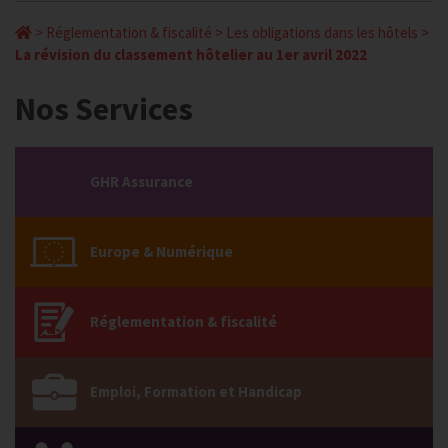
>
Réglementation & fiscalité
>
Les obligations dans les hôtels
>
La révision du classement hôtelier au 1er avril 2022
Nos Services
GHR Assurance
Europe & Numérique
Réglementation & fiscalité
Emploi, Formation et Handicap