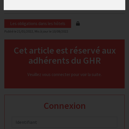
hôtelier au 1er avril 2022
Les obligations dans les hôtels
Publié le
21/01/2022
, Mis à jour le
10/08/2022
Cet article est réservé aux
adhérents du GHR
Veuillez vous connecter pour voir la suite.
Connexion