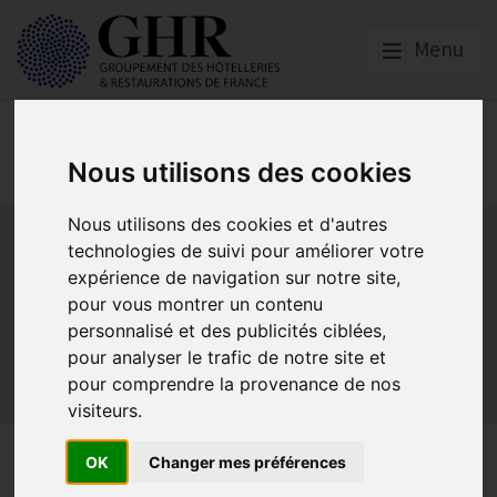
Menu
Réglementation &
fiscalité
Nous utilisons des cookies
Nous utilisons des cookies et d'autres
Bail commercial
Hygiène
La SACEM et la SPRE
La TVA
technologies de suivi pour améliorer votre
Les formations obligatoires
expérience de navigation sur notre site,
Les obligations dans les débits de boissons et les
pour vous montrer un contenu
discothèques
personnalisé et des publicités ciblées,
Les obligations dans les hôtels
pour analyser le trafic de notre site et
Les obligations dans les restaurants
pour comprendre la provenance de nos
Sécurité et Accessibilité
Tabac et vapotage
Terrasses
visiteurs.
La révision du classement
OK
Changer mes préférences