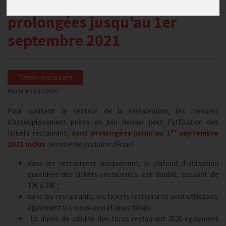
mesures d’assouplissement
prolongées jusqu’au 1er
septembre 2021
Titres-restaurant
Publié le
21/12/2020
Pour soutenir le secteur de la restauration, les mesures
d’assouplissement prises en juin dernier pour l’utilisation des
er
tickets restaurant,
sont prolongées jusqu’au 1
septembre
2021 inclus
(en attente parution décret) :
dans les restaurants uniquement, le plafond d’utilisation
quotidien des tickets restaurants est doublé, passant de
19€ à 38€ ;
dans les restaurants, les tickets restaurants sont utilisables
également les week-end et jours fériés.
La durée de validité des titres restaurant 2020 également