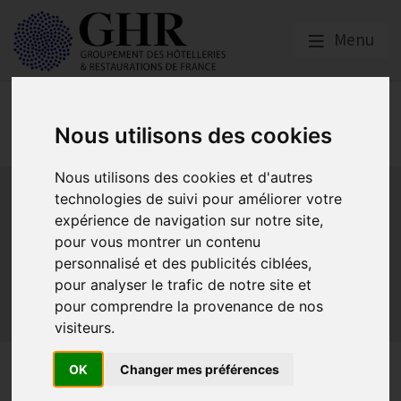
Menu
Réglementation &
fiscalité
Nous utilisons des cookies
Nous utilisons des cookies et d'autres
Bail commercial
Hygiène
La SACEM et la SPRE
La TVA
technologies de suivi pour améliorer votre
Les formations obligatoires
expérience de navigation sur notre site,
Les obligations dans les débits de boissons et les
pour vous montrer un contenu
discothèques
personnalisé et des publicités ciblées,
Les obligations dans les hôtels
pour analyser le trafic de notre site et
Les obligations dans les restaurants
pour comprendre la provenance de nos
Sécurité et Accessibilité
Tabac et vapotage
Terrasses
visiteurs.
Tickets restaurants : les
OK
Changer mes préférences