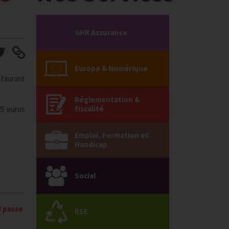
GHR Assurance
Europe & Numérique
staurant
Réglementation &
fiscalité
 25 euros
Emploi, Formation et
Handicap
Social
d passe
RSE