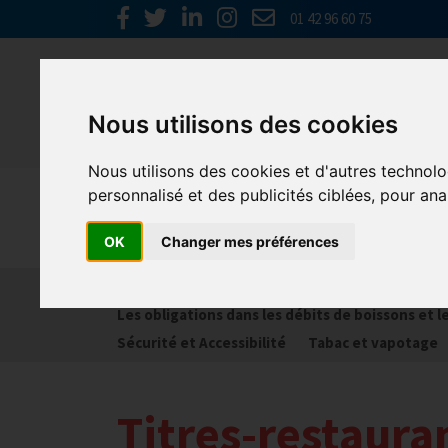
01 42 96 60 75
Nous utilisons des cookies
Nous utilisons des cookies et d'autres technolo
personnalisé et des publicités ciblées, pour ana
Réglementa
OK
Changer mes préférences
Bail commercial
Hygiène
La SACEM et la SP
Les obligations dans les débits de boissons et 
Sécurité et Accessibilité
Tabac et vapotage
Titres-restauran