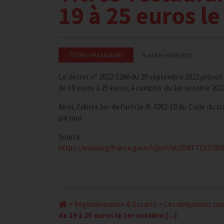
19 à 25 euros l
Titres-restaurant
Publié le
30/09/2022
Le décret n° 2022-1266 du 29 septembre 2022 prévoit 
de 19 euros à 25 euros, à compter du 1er octobre 2022
Ainsi, l’alinéa 1er de l’article R. 3262-10 du Code du 
par jour.
Source :
https://www.legifrance.gouv.fr/jorf/id/JORFTEXT00
>
Réglementation & fiscalité
>
Les obligations dan
de 19 à 25 euros le 1er octobre (...)