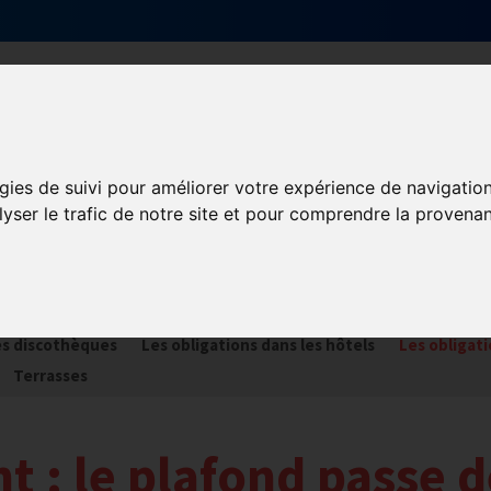
Qui sommes-nous ?
Services & actions
gies de suivi pour améliorer votre expérience de navigatio
lyser le trafic de notre site et pour comprendre la provenan
tion & fiscalité
RE
La TVA
Les formations obligatoires
les discothèques
Les obligations dans les hôtels
Les obligati
Terrasses
t : le plafond passe 