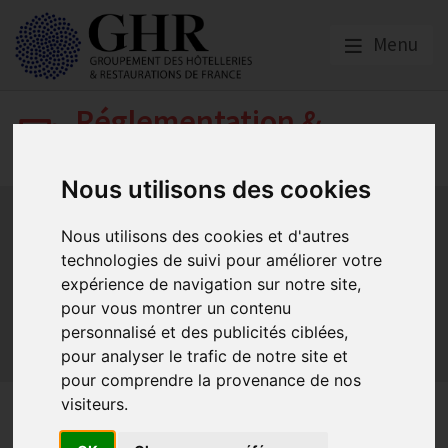
Menu
Réglementation &
fiscalité
Nous utilisons des cookies
Bail commercial
Hygiène
La SACEM et la SPRE
La TVA
Les formations obligatoires
Nous utilisons des cookies et d'autres
technologies de suivi pour améliorer votre
Les obligations dans les débits de boissons et les
discothèques
expérience de navigation sur notre site,
Les obligations dans les hôtels
pour vous montrer un contenu
personnalisé et des publicités ciblées,
Les obligations dans les restaurants
pour analyser le trafic de notre site et
Sécurité et Accessibilité
Tabac et vapotage
Terrasses
pour comprendre la provenance de nos
visiteurs.
La sécurité incendie