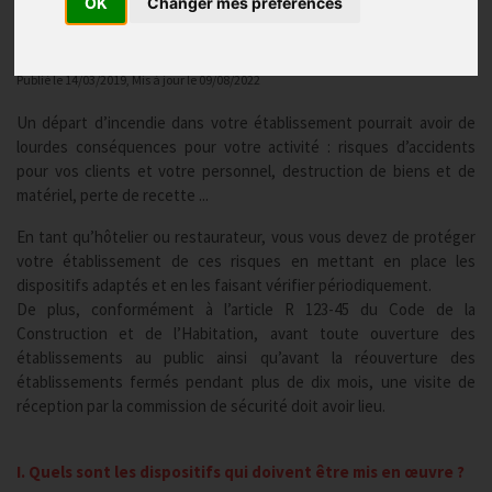
OK
Changer mes préférences
Sécurité et Accessibilité
Publié le
14/03/2019
, Mis à jour le
09/08/2022
Un départ d’incendie dans votre établissement pourrait avoir de
lourdes conséquences pour votre activité : risques d’accidents
pour vos clients et votre personnel, destruction de biens et de
matériel, perte de recette ...
En tant qu’hôtelier ou restaurateur, vous vous devez de protéger
votre établissement de ces risques en mettant en place les
dispositifs adaptés et en les faisant vérifier périodiquement.
De plus, conformément à l’article R 123-45 du Code de la
Construction et de l’Habitation, avant toute ouverture des
établissements au public ainsi qu’avant la réouverture des
établissements fermés pendant plus de dix mois, une visite de
réception par la commission de sécurité doit avoir lieu.
I. Quels sont les dispositifs qui doivent être mis en œuvre ?