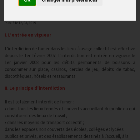
Tabac et vapotage
Publié le
12/03/2019
I. L’entrée en vigueur
L’interdiction de fumer dans les lieux à usage collectif est effective
depuis le 1er février 2007. L’interdiction est entrée en vigueur le
1er janvier 2008 pour les débits permanents de boissons à
consommer sur place, casinos, cercles de jeu, débits de tabac,
discothèques, hôtels et restaurants.
II. Le principe d’interdiction
Il est totalement interdit de fumer :
• dans tous les lieux fermés et couverts accueillant du public ou qui
constituent des lieux de travail ;
• dans les moyens de transport collectif ;
dans les espaces non couverts des écoles, collèges et lycées
publics et privés, et des établissements destinés à l’accueil, à la