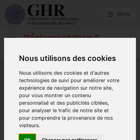
Menu
Réglementation &
fiscalité
Nous utilisons des cookies
Bail commercial
Hygiène
La SACEM et la SPRE
La TVA
Les formations obligatoires
Nous utilisons des cookies et d'autres
technologies de suivi pour améliorer votre
Les obligations dans les débits de boissons et les
discothèques
expérience de navigation sur notre site,
pour vous montrer un contenu
Les obligations dans les hôtels
personnalisé et des publicités ciblées,
Les obligations dans les restaurants
pour analyser le trafic de notre site et
Sécurité et Accessibilité
Tabac et vapotage
Terrasses
pour comprendre la provenance de nos
visiteurs.
Le tabac
OK
Changer mes préférences