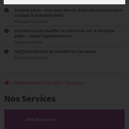
Commerçants : vous avez besoin d’une autorisation pour
occuper le domaine public
Mis à jour le
12/12/2023
Interdiction de chauffer les terrasses sur le domaine
public : rappel réglementation
Publié le
19/09/2022
FAQ | Interdiction de chauffer les terrasses
Mis à jour le
15/04/2022
>
Réglementation & fiscalité
>
Terrasses
Nos Services
GHR Assurance