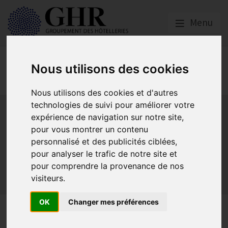
Menu
Réglementation &
Nous utilisons des cookies
fiscalité
Nous utilisons des cookies et d'autres
Bail commercial
Hygiène
La SACEM et la SPRE
La TVA
technologies de suivi pour améliorer votre
expérience de navigation sur notre site,
Les formations obligatoires
pour vous montrer un contenu
Les obligations dans les débits de boissons et les
personnalisé et des publicités ciblées,
discothèques
pour analyser le trafic de notre site et
Les obligations dans les hôtels
pour comprendre la provenance de nos
Les obligations dans les restaurants
visiteurs.
Sécurité et Accessibilité
Tabac et vapotage
Terrasses
OK
Changer mes préférences
Terrasses