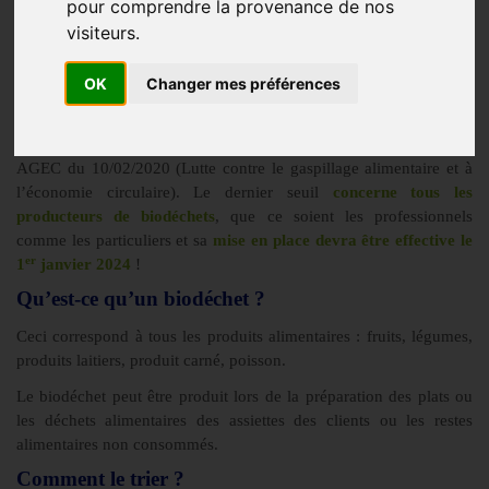
pour comprendre la provenance de nos
visiteurs.
La collecte et le tri des biodéchets pour la branche de la
restauration n’est pas nouvelle, elle impose aux « gros
OK
Changer mes préférences
producteurs » de biodéchets depuis 2012 d’en assurer le tri à la
source et d’opter pour une solution de valorisation.
Des seuils progressifs de mise en place ont été définis dans la loi
AGEC du 10/02/2020 (Lutte contre le gaspillage alimentaire et à
l’économie circulaire). Le dernier seuil
concerne tous les
producteurs de biodéchets
, que ce soient les professionnels
comme les particuliers et sa
mise en place devra être effective le
er
1
janvier 2024
!
Qu’est-ce qu’un biodéchet ?
Ceci correspond à tous les produits alimentaires : fruits, légumes,
produits laitiers, produit carné, poisson.
Le biodéchet peut être produit lors de la préparation des plats ou
les déchets alimentaires des assiettes des clients ou les restes
alimentaires non consommés.
Comment le trier ?