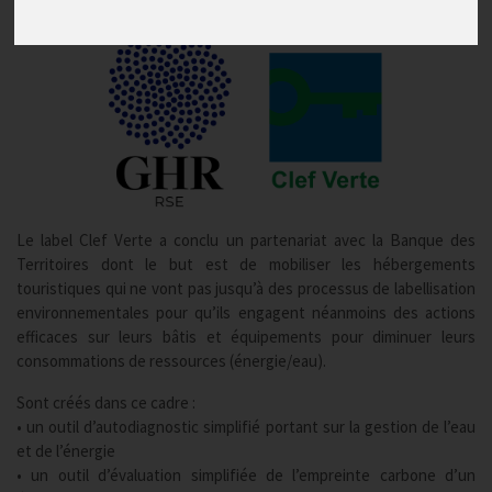
Le label Clef Verte a conclu un partenariat avec la Banque des
Territoires dont le but est de mobiliser les hébergements
touristiques qui ne vont pas jusqu’à des processus de labellisation
environnementales pour qu’ils engagent néanmoins des actions
efficaces sur leurs bâtis et équipements pour diminuer leurs
consommations de ressources (énergie/eau).
Sont créés dans ce cadre :
• un outil d’autodiagnostic simplifié portant sur la gestion de l’eau
et de l’énergie
• un outil d’évaluation simplifiée de l’empreinte carbone d’un