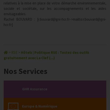
relatives à la mise en place de votre démarche environnementale,
sociale et sociétale, sur les accompagnements et les aides
envisageables.
Rachel BOUVARD : [r.bouvard@gni-hcr.fr->mailto:r.bouvard@gni-
hcr.fr]
>
RSE
>
Hôtels | Politique RSE : Testez des outils
gratuitement avec La Clef (...)
Nos Services
GHR Assurance
Europe & Numérique