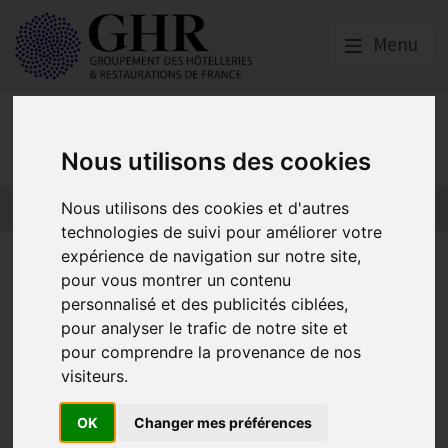
Menu
RSE
Nous utilisons des cookies
Nous utilisons des cookies et d'autres
technologies de suivi pour améliorer votre
expérience de navigation sur notre site,
Hôtels | Politique RSE : Testez
pour vous montrer un contenu
des outils gratuitement avec
personnalisé et des publicités ciblées,
pour analyser le trafic de notre site et
La Clef Verte
pour comprendre la provenance de nos
visiteurs.
RSE
OK
Changer mes préférences
Publié le
07/02/2023